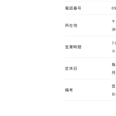
電話番号
0
〒
所在地
沖
7:
営業時間
※
毎
定休日
月
営
備考
お