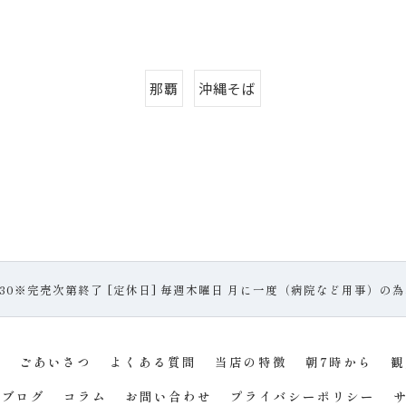
那覇
沖縄そば
～ 13:30※完売次第終了 [定休日] 毎週木曜日 月に一度（病院など用事）の
せ
ごあいさつ
よくある質問
当店の特徴
朝7時から
観
ブログ
コラム
お問い合わせ
プライバシーポリシー