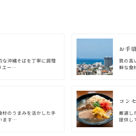
お手
的な沖縄そばを丁寧に調理
質の高
リエー…
鮮な食
コン
食材のうまみを活かした手
厳選し
います…
提供し