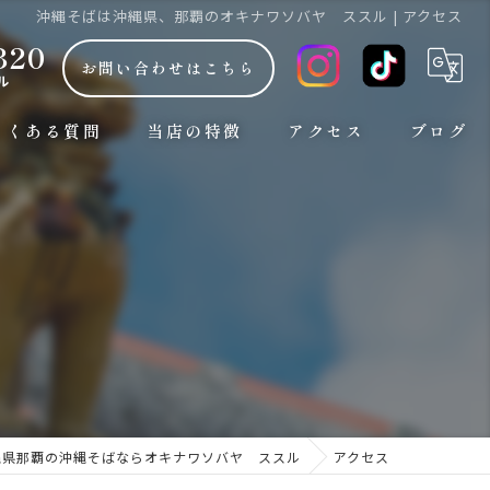
沖縄そばは沖縄県、那覇のオキナワソバヤ ススル | アクセス
320
お問い合わせはこちら
ル
よくある質問
当店の特徴
アクセス
ブログ
朝7時から
コラム
観光
ランチ
お手頃な安い価格
おしゃれ
縄県那覇の沖縄そばならオキナワソバヤ ススル
アクセス