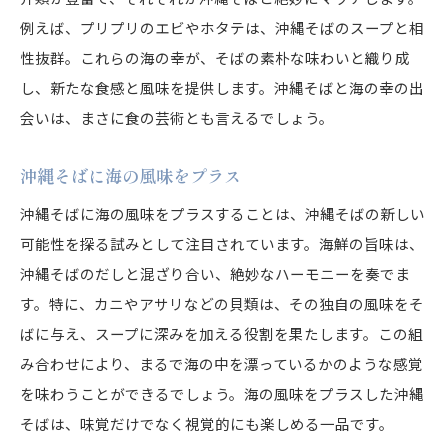
沖縄そばの素朴さと海の香りの絶妙な調和
例えば、プリプリのエビやホタテは、沖縄そばのスープと相
沖縄そばと海の香りが織り成す新しい味覚
性抜群。これらの海の幸が、そばの素朴な味わいと織り成
海の香りと沖縄そばのバランスを楽しむ
し、新たな食感と風味を提供します。沖縄そばと海の幸の出
沖縄そばの素朴さを引き立てる海の香り
会いは、まさに食の芸術とも言えるでしょう。
海の風味が加わる沖縄そばの楽しみ方
沖縄そばに海の風味をプラス
沖縄そばに海の香りをプラスして味わう
海の香りが引き立つ沖縄そばの新しい一面
沖縄そばに海の風味をプラスすることは、沖縄そばの新しい
可能性を探る試みとして注目されています。海鮮の旨味は、
贅沢なトッピングで変わる沖縄そばの楽しみ方
沖縄そばのだしと混ざり合い、絶妙なハーモニーを奏でま
沖縄そばの楽しみ方を広げる贅沢なトッピング
す。特に、カニやアサリなどの貝類は、その独自の風味をそ
トッピングで味わいが変わる沖縄そば
ばに与え、スープに深みを加える役割を果たします。この組
沖縄そばを彩る海鮮トッピングの魅力
み合わせにより、まるで海の中を漂っているかのような感覚
沖縄そばを贅沢に変えるトッピングアイデア
を味わうことができるでしょう。海の風味をプラスした沖縄
トッピングで楽しむ沖縄そばの新しい魅力
そばは、味覚だけでなく視覚的にも楽しめる一品です。