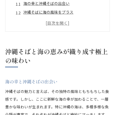
海の幸と沖縄そばの出会い
沖縄そばに海の風味をプラス
沖縄そばの新しい可能性
海鮮ミックスで味わう沖縄そばの魅力
沖縄そばと海の恵みのハーモニー
海の恵みを活かした沖縄そばの楽しみ方
沖縄そばと海の恵みが織り成す極上
新鮮魚介が主役！海鮮ミックス沖縄そばの魅力
の味わい
新鮮な魚介類が奏でる沖縄そばの魅力
海鮮ミックスが引き立てる沖縄そばの美味しさ
海の幸と沖縄そばの出会い
新鮮魚介と沖縄そばの絶妙な組み合わせ
海鮮ミックス沖縄そばが生み出す新しい風味
沖縄そばの魅力と言えば、その独特の風味ともちもちした食
感です。しかし、ここに新鮮な海の幸が加わることで、一層
沖縄そばをさらに美味しくする海鮮の力
豊かな味わいが生まれます。特に沖縄の海は、多種多様な魚
海の幸を贅沢に使った沖縄そばの魅力
介類が豊富で、それぞれが沖縄そばと絶妙にマッチします。