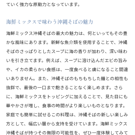
ていく強力な原動力となっています。
沖縄そばと海鮮の融合が生む絶品の味わい
沖縄そばで味わう新しい美味しさの体験
海鮮ミックスで味わう沖縄そばの魅力
深い味わいの沖縄そばに海の香りをプラス
海鮮ミックス沖縄そばの最大の魅力は、何といってもその豊
沖縄そばに海の香りを加えて楽しむ
かな風味にあります。新鮮な魚介類を使用することで、沖縄
深い味わいを引き立てる海の香り
そばのさっぱりとしたスープに海の香りが加わり、深い味わ
沖縄そばと海の香りが作り出す味の楽しさ
いを引き立てます。例えば、スープに溶け込んだエビの旨み
海の香りが深める沖縄そばの素朴な風味
や、イカの柔らかい食感は、一度食べると虜になること間違
いありません。また、沖縄そばのもちもちした麺との相性も
沖縄そばの味わいを海の香りで高める
抜群で、最後の一口まで飽きることなく楽しめます。さら
海の香りを活かした沖縄そばの新しい魅力
に、海鮮ミックスをトッピングに加えることで、見た目にも
沖縄そばファン必見！海鮮ミックスの新提案
華やかさが増し、食事の時間がより楽しいものとなります。
沖縄そばファンに贈る海鮮ミックスの魅力
家庭でも簡単に試せるこの料理は、沖縄そばの新しい楽しみ
海鮮ミックスで楽しむ沖縄そばの新提案
方として、幅広い層から支持を受けています。海鮮ミックス
沖縄そばが広がる海鮮ミックスの新たな可能性
沖縄そばが持つその無限の可能性を、ぜひ一度体験してみて