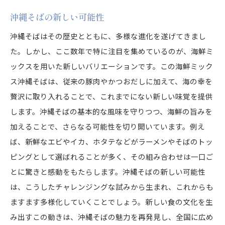
沖縄そばの味わいを深める贅沢な海鮮トッピン
グ
沖縄そばの新しい可能性
海の幸たっぷり！沖縄そばで美食の旅へ
沖縄そばはその歴史とともに、多様な進化を遂げてきまし
沖縄そばで巡る美食の海の旅
た。しかし、ここ数年で特に注目を集めているのが、海鮮ミ
ックスを用いた新しいバリエーションです。この海鮮ミック
海の幸をふんだんに使った沖縄そばの魅力
ス沖縄そばは、従来の豚肉やかつおだしに加えて、海の幸を
沖縄そばと海の幸で楽しむ贅沢なひととき
贅沢に取り入れることで、これまでにない新しい味覚を提供
沖縄そばで味わう海の幸の美食体験
します。沖縄そばの基本的な風味を守りつつ、海鮮の旨みを
海の幸がたっぷり詰まった沖縄そばの世界
加えることで、さらなる可能性を切り開いています。例え
沖縄そばと共に楽しむ海の幸の贅沢な旅
ば、新鮮なエビやイカ、ホタテなどがラーメンやそばのトッ
沖縄そばと海鮮ミックスが生む新しい美味しさ
ピングとして選ばれることが多く、その組み合わせは一口ご
沖縄そばと海鮮ミックスが織り成す新風味
とに驚きと感動をもたらします。沖縄そばの新しい可能性
新しい美味しさを生み出す沖縄そばと海鮮
は、こうしたチャレンジングな試みから生まれ、これからも
ますます多様化していくことでしょう。新しい食の文化を生
沖縄そばに海鮮を加えて広がる味の世界
み出すこの動きは、沖縄そばの魅力を再発見し、全国に広め
海鮮ミックスがもたらす沖縄そばの新発見