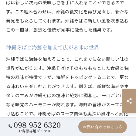
ばは新しい次元の美味しさを手に入れることができるので
す。この組み合わせは、沖縄の食文化を再び見直し、新たな
発見をもたらしてくれます。沖縄そばに新しい風を吹き込む
この一皿は、創造と伝統が見事に融合した結果です。
沖縄そばに海鮮を加えて広がる味の世界
沖縄そばに海鮮を加えることで、これまでにない新しい味の
世界が広がります。沖縄そばはそのもちもちとした食感と独
特の風味が特徴ですが、海鮮をトッピングすることで、更な
る味わいを楽しむことができます。例えば、新鮮な海老やホ
タテの甘みが沖縄そばの塩味と絶妙に調和し、一口ごとに異
なる味覚のハーモニーが訪れます。海鮮の旨味がスープに溶
け込むことで、沖縄そばのスープ自体も奥深い風味へと変化
098-952-6320
します。特に、海鮮の種類や量を変えることで、自分だけの
お問い合わせはこちら
お客様専用ダイヤル
オリジナルな味わいを創り出すことができるのも、この組み