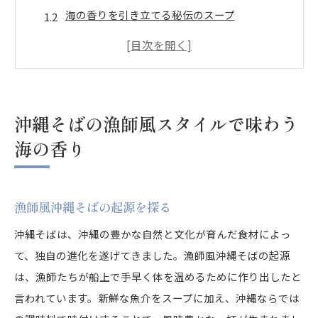
海の香りを引き立てる秘伝のスープ
新鮮な魚介類と沖縄そばの絶妙な組み合わせ
漁師風スタイルの沖縄そばが生まれるまで
沖縄そばにおける漁師の役割とは
海の恵みを最大限に活かした沖縄そば
沖縄そばの漁師風スタイルで味わう
漁師の技が光る沖縄そばがもたらす新鮮な感動
海の香り
漁師の技術が生み出す沖縄そばの魅力
漁師直伝の沖縄そばのこだわりポイント
漁師風沖縄そばの起源を探る
漁師の経験が詰まった一杯の沖縄そば
新鮮な感動を与える沖縄そばの秘密
沖縄そばは、沖縄の豊かな自然と文化が育んだ食材によっ
て、独自の進化を遂げてきました。漁師風沖縄そばの起源
漁師が伝える沖縄そばの豊かな味わい
は、漁師たちが船上で手早く体を温めるために作り出したと
沖縄そばにおける漁師の精神とは
言われています。新鮮な魚介をスープに加え、沖縄ならでは
海の幸を贅沢に使った沖縄そばの魅力とは