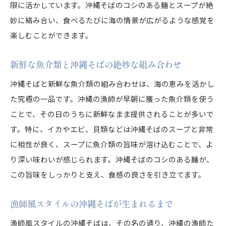
コシのある麺が引き立てる沖縄そばの深い味わい
限に活かしています。沖縄そばのコシのある麺とスープが絶
妙に絡み合い、食べるたびに海の情景が広がるような感覚を
沖縄そばの麺の特徴とその魅力
楽しむことができます。
コシのある麺が生み出す沖縄そばの食感
沖縄そばの麺が持つ独特な風味とは
新鮮な魚介類と沖縄そばの絶妙な組み合わせ
麺のコシとスープのハーモニー
沖縄そばと新鮮な魚介類の組み合わせは、海の恵みを活かし
沖縄そばの麺に隠された製法の秘密
た究極の一品です。沖縄の漁師が早朝に獲った魚介類を使う
麺のコシが引き立てる沖縄そばの味わい
ことで、その日のうちに新鮮なまま提供されることが多いで
漁師の心意気を感じる沖縄そばの特別な一杯
す。特に、イカやエビ、貝類などは沖縄そばのスープと非常
沖縄そばに込められた漁師の誇り
に相性が良く、スープに魚介類の旨味が溶け込むことで、よ
心意気を感じる沖縄そばの味の秘密
り深い味わいが感じられます。沖縄そばのコシのある麺が、
この旨味をしっかりと支え、食感の良さを引き立てます。
漁師が作り出す沖縄そばの特別感
漁師の情熱が詰まった沖縄そばの一杯
漁師風スタイルの沖縄そばが生まれるまで
沖縄そばを通じて感じる漁師の魂
漁師風スタイルの沖縄そばは、その名の通り、沖縄の漁師た