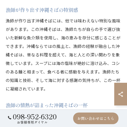
漁師が作り出す沖縄そばの特別感
漁師が作り出す沖縄そばには、他では味わえない特別な風味
があります。この沖縄そばは、漁師たちが自らの手で選び抜
いた新鮮な魚介類を使用し、海の恵みを存分に感じることが
できます。沖縄ならではの風土と、漁師の経験が融合した沖
縄そばは、単なる料理を超えて、海と人との深い関わりを象
徴しています。スープには海の塩味が絶妙に溶け込み、コシ
のある麺と相まって、食べる者に感動を与えます。漁師たち
の知識と技術、そして海に対する感謝の気持ちが、この一杯
に凝縮されています。
漁師の情熱が詰まった沖縄そばの一杯
098-952-6320
沖縄そばの漁師風スタイルは、漁師たちの情熱が詰まった一
お問い合わせはこちら
お客様専用ダイヤル
杯です。彼らは毎日海と向き合い、自然の厳しさと豊かさを