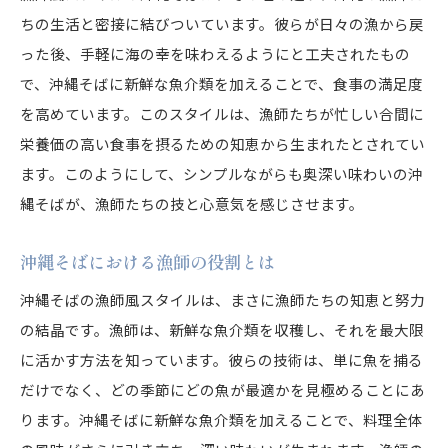
漁師の心意気が伝わる沖縄そばの魅力
ちの生活と密接に結びついています。彼らが日々の漁から戻
沖縄そばで体感する海と漁師の絆
った後、手軽に海の幸を味わえるようにと工夫されたもの
沖縄そばを通じて感じる海との絆
で、沖縄そばに新鮮な魚介類を加えることで、食事の満足度
漁師と沖縄そばの深い関係性
を高めています。このスタイルは、漁師たちが忙しい合間に
沖縄そばが紡ぐ海の物語
栄養価の高い食事を摂るための知恵から生まれたとされてい
海と漁師の絆を感じる沖縄そば
ます。このようにして、シンプルながらも奥深い味わいの沖
縄そばが、漁師たちの技と心意気を感じさせます。
沖縄そばに宿る海の魂
沖縄そばが描く海と漁師の絆
沖縄そばにおける漁師の役割とは
沖縄の海の香りを届ける一杯が心に残る理由
沖縄そばの漁師風スタイルは、まさに漁師たちの知恵と努力
沖縄そばが伝える海の香りの秘密
の結晶です。漁師は、新鮮な魚介類を収穫し、それを最大限
心に残る沖縄そばの香りの魅力
に活かす方法を知っています。彼らの技術は、単に魚を捕る
沖縄そばがもたらす感動の瞬間
だけでなく、どの季節にどの魚が最適かを見極めることにあ
海の香りが広がる沖縄そばの魅力
ります。沖縄そばに新鮮な魚介類を加えることで、料理全体
沖縄そばの香りが心に残る理由