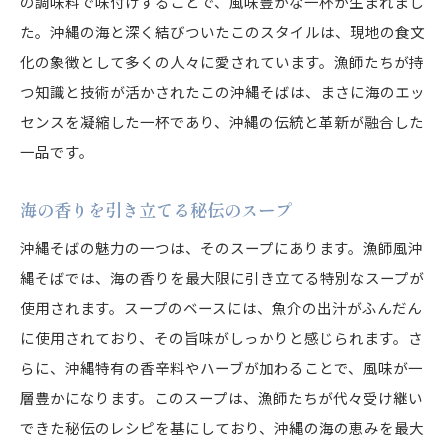
の調味料で味付けすることで、風味豊かな一杯が生まれまし
沖縄そばに使われる代表的な魚介類
た。沖縄の海と深く結びついたこのスタイルは、現地の食文
魚介類の鮮度が決める沖縄そばの美味しさ
化の象徴として多くの人々に愛されています。漁師たちが持
贅沢な海の幸が彩る沖縄そばの一皿
つ知識と技術が活かされたこの沖縄そばは、まさに海のエッ
沖縄そばにおける海の幸の選び方
センスを凝縮した一杯であり、沖縄の伝統と革新が融合した
海の幸をふんだんに使った沖縄そばの楽しみ方
一品です。
沖縄そばと海の幸の絶妙なハーモニー
海の香りを引き立てる秘伝のスープ
沖縄そばのスープで感じる海の情景
沖縄そばの魅力の一つは、そのスープにあります。漁師風沖
沖縄そばのスープに込められた海の風景
縄そばでは、海の香りを最大限に引き立てる特別なスープが
スープで味わう沖縄の海の物語
使用されます。スープのベースには、魚介の出汁がふんだん
海の香りが広がる沖縄そばのスープの秘密
に使用されており、その旨味がしっかりと感じられます。さ
スープから感じる沖縄の漁村の風情
らに、沖縄特有の香辛料やハーブが加わることで、風味が一
沖縄そばのスープに溶け込む海の息吹
層豊かになります。このスープは、漁師たちが代々受け継い
海の情景を思い起こさせる沖縄そばのスープ
できた秘伝のレシピを基にしており、沖縄の海の恵みを最大