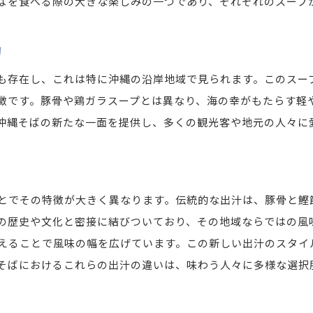
ばを食べる際の大きな楽しみの一つであり、それぞれのスープ
沖縄そばが提供する新たな食体験
力
地域の伝統が生む食の深い旅
も存在し、これは特に沖縄の沿岸地域で見られます。このスー
徴です。豚骨や鶏ガラスープとは異なり、海の幸がもたらす軽
沖縄そばの新たな一面を提供し、多くの観光客や地元の人々に
とでその特徴が大きく異なります。伝統的な出汁は、豚骨と鰹
の歴史や文化と密接に結びついており、その地域ならではの風
えることで風味の幅を広げています。この新しい出汁のスタイ
そばにおけるこれらの出汁の違いは、味わう人々に多様な選択