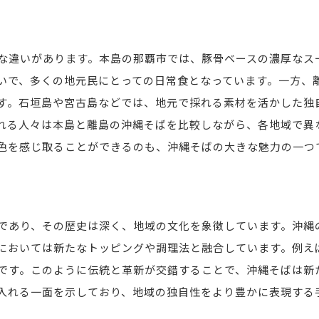
豚肉以外のトッピングの地域差
海産物を使ったユニークなトッピング
な違いがあります。本島の那覇市では、豚骨ベースの濃厚なス
伝統的なトッピングとその背景
いで、多くの地元民にとっての日常食となっています。一方、
旬の食材を活かしたトッピングの魅力
す。石垣島や宮古島などでは、地元で採れる素材を活かした独
地域の特産品を使ったトッピング
れる人々は本島と離島の沖縄そばを比較しながら、各地域で異
現代的アレンジが加わったトッピング
色を感じ取ることができるのも、沖縄そばの大きな魅力の一つ
各地で異なる沖縄そばの味わいが紡ぐ文化の一端
地域文化が反映された沖縄そばの味わい
観光ルートに組み込まれる沖縄そばの魅力
であり、その歴史は深く、地域の文化を象徴しています。沖縄
地域行事と沖縄そばの関係性
においては新たなトッピングや調理法と融合しています。例え
沖縄そばがもたらす地域交流の機会
です。このように伝統と革新が交錯することで、沖縄そばは新
地域の伝統が生んだそばの独特な味わい
入れる一面を示しており、地域の独自性をより豊かに表現する
地域ごとの沖縄そばが語る歴史