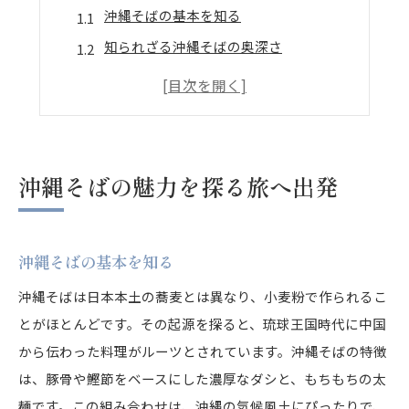
沖縄そばの基本を知る
知られざる沖縄そばの奥深さ
現地で味わう沖縄そばの醍醐味
沖縄そばの発祥地を訪ねて
沖縄そばを通じた新たな発見
沖縄そばと地域社会の関係
沖縄そばの魅力を探る旅へ出発
沖縄の文化を味わう沖縄そばの歴史
沖縄そばに見る歴史の影響
沖縄そばの基本を知る
古代からの沖縄そばの変遷
沖縄そばと伝統文化のつながり
沖縄そばは日本本土の蕎麦とは異なり、小麦粉で作られるこ
とがほとんどです。その起源を探ると、琉球王国時代に中国
沖縄そばの発展に貢献した要素
から伝わった料理がルーツとされています。沖縄そばの特徴
戦後の沖縄そばの再興
は、豚骨や鰹節をベースにした濃厚なダシと、もちもちの太
沖縄そばが語る地域の歴史
麺です。この組み合わせは、沖縄の気候風土にぴったりで、