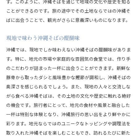
す。このように、沖縄そばを通じて地域の文化や歴史を知る
麺に込められた職人の想い
ことができるのです。旅の途中でその土地ならではの沖縄そ
沖縄そばのトッピングで楽しむ味の変化
ばに出会うことで、観光がさらに意義深いものになります。
伝統的なトッピングの魅力
豚の三枚肉とソーキの違い
現地で味わう沖縄そばの醍醐味
トッピングの組み合わせで広がる風味
沖縄では、現地でしか味わえない沖縄そばの醍醐味がありま
沖縄そばに合う意外な具材
す。特に、地元の市場や家庭的な雰囲気の食堂では、作り手
トッピングで訪れる驚きの発見
のこだわりが詰まった一杯に出会うことができます。新鮮な
味の変化を楽しむ工夫
豚骨から取ったダシと風味豊かな鰹節が調和し、沖縄そばの
地域ごとに異なる沖縄そばのバリエーション
奥深さを感じられるでしょう。また、現地の人々と交流しな
がら食べる沖縄そばは、その土地の文化や歴史に触れる絶好
地域特有の沖縄そばの特色
の機会です。旅行者にとって、地元の食材や風景と融合した
地元の素材を活かしたバリエーション
一杯は特別な体験となり、沖縄旅行の思い出をより鮮やかに
県内の沖縄そば巡りの楽しみ方
彩ります。地元ならではのユニークなトッピングや調理法を
各地で異なる沖縄そばの味
取り入れた沖縄そばを楽しむこともでき、訪れるたびに新た
地域色豊かな沖縄そばの魅力