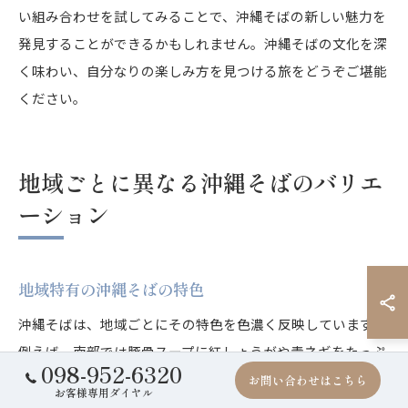
い組み合わせを試してみることで、沖縄そばの新しい魅力を
発見することができるかもしれません。沖縄そばの文化を深
く味わい、自分なりの楽しみ方を見つける旅をどうぞご堪能
ください。
地域ごとに異なる沖縄そばのバリエ
ーション
地域特有の沖縄そばの特色
沖縄そばは、地域ごとにその特色を色濃く反映しています。
例えば、南部では豚骨スープに紅しょうがや青ネギをたっぷ
098-952-6320
りと載せたスタイルが一般的です。これは、豚肉文化が根付
お問い合わせはこちら
お客様専用ダイヤル
いている地域特有の味わい。北部に行くと、海の幸を活かし