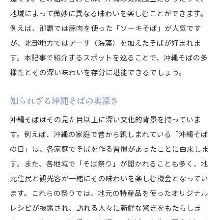
沖縄そばのスープに込められた深い味わい
地域によって微妙に異なる味わいを楽しむことができます。
スープの秘密に迫る
例えば、那覇では豚肉を使った「ソーキそば」が人気です
素材の選び方が生む味の違い
が、北部地方ではアーサ（海藻）を加えたそばが好まれま
豚骨と鰹節の絶妙なバランス
す。本記事で紹介するスポットを巡ることで、沖縄そばの多
様性とその深い味わいを存分に堪能できるでしょう。
スープに込められた沖縄の心
スープ作りの匠の技
知られざる沖縄そばの奥深さ
沖縄そばスープの多様なスタイル
沖縄そばはその見た目以上に深い文化的背景を持っていま
もちもち麺が引き立てる沖縄そばの美味しさ
す。例えば、沖縄の家庭で昔から親しまれている「沖縄そば
麺作りに対するこだわり
の日」は、各家庭でそばを作る習慣があったことに由来しま
沖縄そばの麺の特徴
す。また、各地域で「そば祭り」が開かれることも多く、地
もちもち感を生む製法
元住民と観光客が一緒にその味わいを楽しむ機会となってい
スープとの相性を極める
ます。これらの祭りでは、地元の特産品を使ったオリジナル
異なる麺のスタイルとその魅力
レシピが披露され、訪れる人々に新鮮な驚きをもたらしま