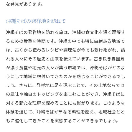
な発見があります。
地元の人々が愛する沖縄そば
沖縄そばを通じて知る沖縄の食文化
沖縄そばの発祥地を訪ねて
沖縄の食文化の基礎を学ぶ
沖縄そばの発祥地を訪れる旅は、沖縄の食文化を深く理解す
沖縄そばに見る食文化の多様性
るための貴重な時間です。沖縄の中でも特に由緒ある地域で
は、古くから伝わるレシピや調理法が今でも受け継がれ、訪
食文化としての沖縄そばの役割
れる人々にその歴史と由来を伝えています。古き良き雰囲気
沖縄そばが育む地域コミュニティ
が漂う食堂や地元の人々が集う市場では、沖縄そばがどのよ
食文化の中の沖縄そばの位置付け
うにして地域に根付いてきたのかを感じることができるでし
沖縄そばを通して感じる文化の深み
ょう。さらに、発祥地に足を運ぶことで、その土地ならでは
沖縄そばの旅で体感する特別な体験
の風味や独自のトッピングを楽しむことができ、沖縄そばに
現地で味わう沖縄そばの魅力
対する新たな理解を深めることにも繋がります。このような
沖縄そばを巡る旅の楽しみ方
体験を通じて、沖縄そばが単なる料理を超え、地域社会とと
忘れられない沖縄そばの一杯
もに進化してきたことを実感することができるでしょう。
地域の人々との触れ合い