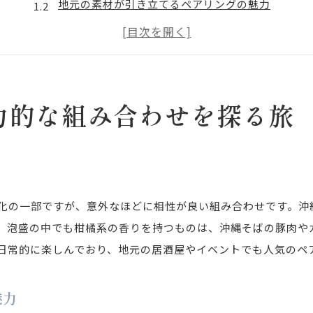
地元の素材が引き立てるペアリングの魅力
沖縄そばのスープと泡盛の絶妙なバランス
旅先で楽しむ沖縄の味覚の融合
地元の人々に愛される伝統の理由
沖縄文化を体感する食の旅
力的な組み合わせを探る旅
沖縄そばが泡盛の香りを引き立てる理由とは
沖縄そばの風味と泡盛の香りの相乗効果
泡盛の歴史と沖縄そばの進化の関係
伝統的な製法が生み出す完璧な調和
化の一部ですが、意外なほどに相性が良い組み合わせです。沖
地元の食材がもたらす味わい深さ
、泡盛の中でも柑橘系の香りを持つものは、沖縄そばの豚肉や
沖縄そばの具材と泡盛のマリアージュ
日常的に楽しんでおり、地元の居酒屋やイベントでも人気のペ
沖縄そばと泡盛の香りが紡ぐ物語
魅力
沖縄旅行で試したい沖縄そばと泡盛のペアリング