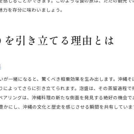
を感じることができます。このような食の旅は、ただの観光で
長年愛され続ける理由とは
魅力を存分に味わいましょう。
沖縄そばと泡盛が作り出す新たな味の発見
現代風にアレンジした沖縄そばと泡盛
りを引き立てる理由とは
新しい味わいを生み出す挑戦
地元のクリエイターが創る新ペアリング
沖縄そばと泡盛の未来を考える
果
進化する沖縄の味覚体験
いが一緒になると、驚くべき相乗効果を生み出します。沖縄そ
新たな味覚を求める旅
りによってさらに引き立てられます。泡盛は、その蒸留過程で
泡盛で楽しむ沖縄そばの至福のひとときを
ペアリングは、沖縄料理の新たな側面を発見する絶好の機会で
泡盛で引き立つ沖縄そばの魅力
豊かにし、沖縄の文化と歴史を感じさせる瞬間を共有していま
泡盛と共に味わう沖縄料理の秘密
地元の人々が薦める至福のひととき
沖縄そばと泡盛でリラックスする方法