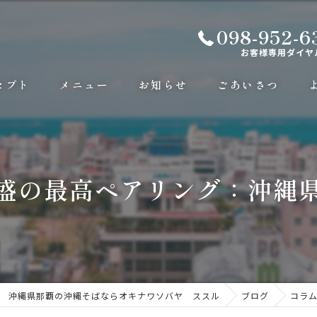
098-952-6
お客様専用ダイヤ
セプト
メニュー
お知らせ
ごあいさつ
盛の最高ペアリング：沖縄
沖縄県那覇の沖縄そばならオキナワソバヤ ススル
ブログ
コラ