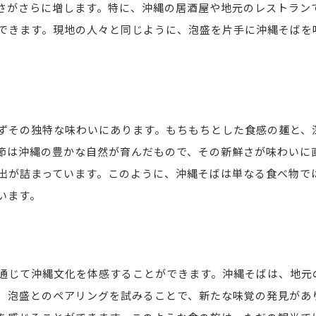
さがさらに増します。特に、沖縄の居酒屋や地元のレストラン
風味豊かな沖縄そばと泡盛の相乗効果を体験しよう
できます。現地の人々と同じように、泡盛を片手に沖縄そばを
沖縄そばのスープと泡盛の味わいの関係
泡盛と沖縄そばが生む新たな味覚の世界
専門家が語る味覚の相乗効果について
沖縄の自然が育む風味の秘密
ずその独特な味わいにあります。もちもちとした食感の麺と、
食材と酒が織りなす風味の旅
節は沖縄の豊かな自然が育んだもので、その新鮮さが味わいに
沖縄の味覚を深く知るための体験
出が詰まっています。このように、沖縄そばは単なる食べ物で
沖縄そばと泡盛の奥深い文化的背景
います。
琉球王国時代から続く伝統の味
沖縄文化における食と酒の役割
沖縄そばの歴史と泡盛の発展
通じて沖縄文化を体感することができます。沖縄そばは、地元
地元の祭りと食文化の関係
、泡盛とのペアリングを試みることで、新たな味覚の発見があ
沖縄の食文化が育む地域の絆