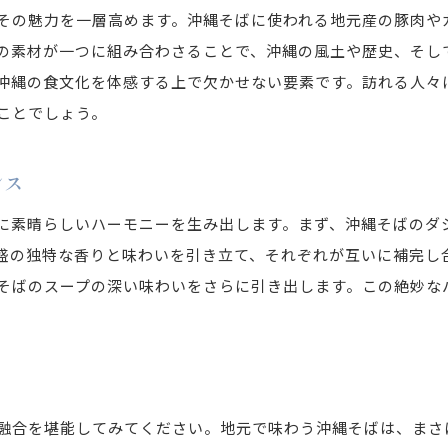
沖縄そば専門店でのおすすめペアリング
その魅力を一層高めます。沖縄そばに使われる地元産の豚肉や
旅行者に人気の泡盛と沖縄そばの組み合わせ
の素材が一つに組み合わさることで、沖縄の風土や歴史、そし
沖縄の食文化を体感する上で欠かせない要素です。訪れる人々
地元でしか味わえない限定ペアリング
ことでしょう。
沖縄そばと泡盛の味わい方ガイド
旅行計画に組み込みたい食の体験
ンス
沖縄の夜を彩る特別なペアリング
地元の味をもっと楽しむ沖縄そばと泡盛の合わせ方
に素晴らしいハーモニーを生み出します。まず、沖縄そばのダ
盛の独特な香りと味わいを引き立て、それぞれが互いに補完し
沖縄そばの選び方と泡盛の選定ポイント
そばのスープの深い味わいをさらに引き出します。この絶妙な
風味を最大限に活かす食べ方のコツ
沖縄旅行者に薦めるベストな組み合わせ
プロが教える沖縄そばと泡盛の楽しみ方
地元の人におすすめの隠れた名店
融合を堪能してみてください。地元で味わう沖縄そばは、まさ
沖縄の食文化を堪能するためのヒント