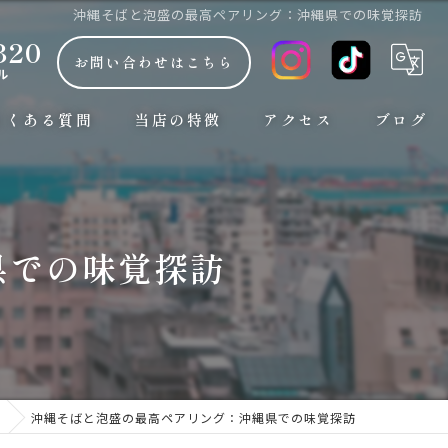
沖縄そばと泡盛の最高ペアリング：沖縄県での味覚探訪
320
お問い合わせはこちら
ル
よくある質問
当店の特徴
アクセス
ブログ
朝7時から
コラム
観光
県での味覚探訪
ランチ
お手頃な安い価格
おしゃれ
ム
沖縄そばと泡盛の最高ペアリング：沖縄県での味覚探訪