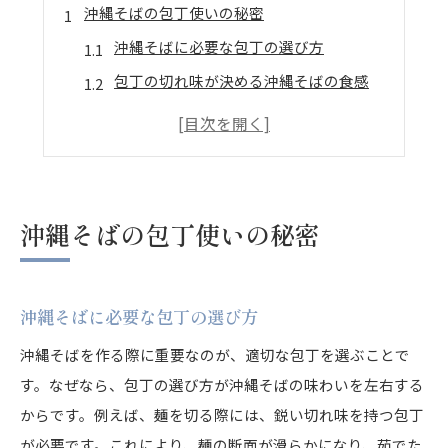
沖縄そばの包丁使いの秘密
沖縄そばに必要な包丁の選び方
包丁の切れ味が決める沖縄そばの食感
プロが教える沖縄そばの包丁テクニック
初心者にもできる沖縄そばの包丁使い
沖縄そばの風味を引き立てる包丁の動き
包丁メンテナンスで沖縄そばを美味しく
沖縄そばの包丁使いの秘密
沖縄そばを支える包丁技術
専門家が語る沖縄そばの包丁技術
沖縄そばに必要な包丁の選び方
沖縄そばの味を左右する包丁の使い方
沖縄そば作りに活かす包丁の歴史と技術
沖縄そばを作る際に重要なのが、適切な包丁を選ぶことで
す。なぜなら、包丁の選び方が沖縄そばの味わいを左右する
包丁技術が生む沖縄そばの独特な風味
からです。例えば、麺を切る際には、鋭い切れ味を持つ包丁
家庭で試したい沖縄そばの包丁技
が必要です。これにより、麺の断面が滑らかになり、茹でた