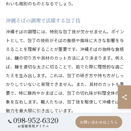
わいも格別のものとなるでしょう。
沖縄そばの調理で活躍する包丁技
沖縄そばの調理には、特別な包丁技が欠かせません。ポイン
トとして、包丁の技術がそばの食感や風味に大きな影響を与
えることを理解することが重要です。沖縄そばの独特な食感
は、麺の切り方や具材のカット方法により決まります。例え
ば、麺を適切な太さに切ることで、茹でた際に理想的な歯ご
たえを生み出します。これは、包丁の研ぎ方や持ち方がしっ
かりしていないと実現できません。また、具材のカットも重
要で、特に豚肉やかまぼこは、包丁の切れ味が料理全体の印
象を左右します。職人たちは、包丁技を駆使して沖縄そばの
魅力を最大限に引き出しています。
098-952-6320
お問い合わせはこちら
お客様専用ダイヤル
包丁メンテナンスが沖縄そばを変える