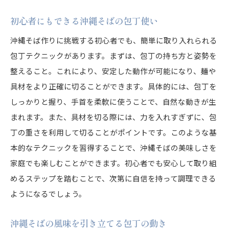
沖縄そばの仕込みに必要な包丁知識
初心者にもできる沖縄そばの包丁使い
包丁が沖縄そばをさらに美味しくする
沖縄そば作りに挑戦する初心者でも、簡単に取り入れられる
沖縄そばの味を決める包丁の役割
包丁テクニックがあります。まずは、包丁の持ち方と姿勢を
沖縄そばの本当の味を包丁で味わう
整えること。これにより、安定した動作が可能になり、麺や
包丁が決める沖縄そばの旨味と食感
具材をより正確に切ることができます。具体的には、包丁を
しっかりと握り、手首を柔軟に使うことで、自然な動きが生
沖縄そばの美味しさに包丁が関与
まれます。また、具材を切る際には、力を入れすぎずに、包
包丁使いで変わる沖縄そばの味わい
丁の重さを利用して切ることがポイントです。このような基
沖縄そばの味を包丁でコントロール
本的なテクニックを習得することで、沖縄そばの美味しさを
プロの包丁技で作る沖縄そばの味
家庭でも楽しむことができます。初心者でも安心して取り組
沖縄そばと包丁の歴史を探る
めるステップを踏むことで、次第に自信を持って調理できる
沖縄そばにまつわる包丁の歴史
ようになるでしょう。
包丁と沖縄そばの深い歴史的関係
沖縄そばの風味を引き立てる包丁の動き
沖縄そばの歴史を彩る包丁技術