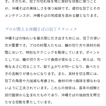
現代に伝わる沖縄そばと包丁の関係
す。そのため、包丁の切れ味を常に良好な状態に保つこと
が、沖縄そばの美味しさを保つ秘訣です。適切な包丁とその
沖縄そばの進化を包丁で見る
メンテナンスが、沖縄そばの完成度を高める鍵となります。
包丁が引き出す沖縄そばの風味
風味を引き立てる包丁使いのコツ
プロが教える沖縄そばの包丁テクニック
沖縄そば独特の風味を包丁で作る
沖縄そばの味わいを最大限に引き出すためには、包丁の使い
包丁が生む沖縄そばの風味の深み
方が重要です。プロの料理人たちは、麺の切り方や具材の処
沖縄そばの味を包丁で引き出す秘訣
理において、特別なテクニックを駆使しています。ポイント
包丁で変わる沖縄そばの香りと風味
としては、麺の切り方一つで食感が変わること。例えば、均
家庭でできる沖縄そばの風味作り
等な太さに切ることで、茹で上がりが均一になり、食べたと
沖縄そば調理に欠かせない包丁
きの舌触りが滑らかになります。また、具材を切る際には、
包丁の角度や力加減も考慮され、食材の持つ風味を損なわな
沖縄そばに最適な包丁の選び方
いように工夫されています。これらの技術は、長年の経験と
沖縄そば作りの基本、包丁の持ち方
試行錯誤から生まれたものであり、沖縄そばの独自性を際立
沖縄そばの調理で活躍する包丁技
たせる役割を果たしています。
包丁メンテナンスが沖縄そばを変える