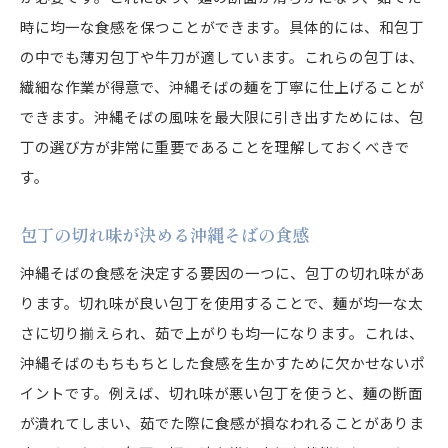
沖縄そばの技術を高める包丁の研ぎ方
時に均一な食感を保つことができます。具体的には、和包丁
包丁が生む沖縄そばの魅力
の中でも薄刃包丁や牛刀が適しています。これらの包丁は、
沖縄そばの魅力を最大限に引き出す包丁
繊細な作業が得意で、沖縄そばの麺を丁寧に仕上げることが
包丁による沖縄そばの食感の違い
できます。沖縄そばの風味を最大限に引き出すためには、包
沖縄そばの隠れた魅力を包丁で引き出す
丁の選び方が非常に重要であることを理解しておくべきで
す。
包丁使いが作る沖縄そばの新しい魅力
沖縄そばの深い味わいを包丁で再現
包丁の切れ味が決める沖縄そばの食感
沖縄そばの魅力を知る包丁の持ち方
沖縄そばの食感を決定する要因の一つに、包丁の切れ味があ
沖縄そばと包丁の深い関係
ります。切れ味が良い包丁を使用することで、麺が均一な太
沖縄そばと包丁の歴史的背景
さに切り揃えられ、茹で上がりも均一になります。これは、
包丁が支える沖縄そばの伝統と文化
沖縄そばのもちもちとした食感を生かすために欠かせないポ
沖縄そばの歴史に刻まれた包丁の役割
イントです。例えば、切れ味が悪い包丁を使うと、麺の断面
包丁と沖縄そばの文化的繋がり
が潰れてしまい、茹でた際に食感が損なわれることがありま