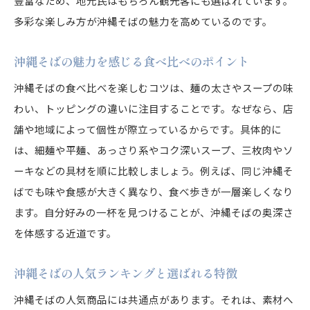
豊富なため、地元民はもちろん観光客にも選ばれています。
沖縄そばのご当地食文化と観光客の人気
多彩な楽しみ方が沖縄そばの魅力を高めているのです。
沖縄そばが観光地で定番となった理由を解説
沖縄本島で味わえる沖縄そばの魅力と特徴
沖縄そばの魅力を感じる食べ比べのポイント
沖縄そばの伝統を受け継ぐ名店の歴史
沖縄そばの食べ比べを楽しむコツは、麺の太さやスープの味
地元や観光客に選ばれる沖縄そばの秘密
わい、トッピングの違いに注目することです。なぜなら、店
本場で楽しむ沖縄そばの奥深い味わい
舗や地域によって個性が際立っているからです。具体的に
は、細麺や平麺、あっさり系やコク深いスープ、三枚肉やソ
沖縄そばを現地で味わう醍醐味を紹介
ーキなどの具材を順に比較しましょう。例えば、同じ沖縄そ
沖縄そばの有名店で感じる本場の味の違い
ばでも味や食感が大きく異なり、食べ歩きが一層楽しくなり
沖縄そばの本島ランキング上位の魅力とは
ます。自分好みの一杯を見つけることが、沖縄そばの奥深さ
沖縄そばの食べ比べでわかる味の奥深さ
を体感する近道です。
沖縄そばの地元人気店で体験する味わい方
沖縄そばを堪能できるおすすめ店舗の選び方
沖縄そばの人気ランキングと選ばれる特徴
沖縄そばの選び方と注目ポイント解説
沖縄そばの人気商品には共通点があります。それは、素材へ