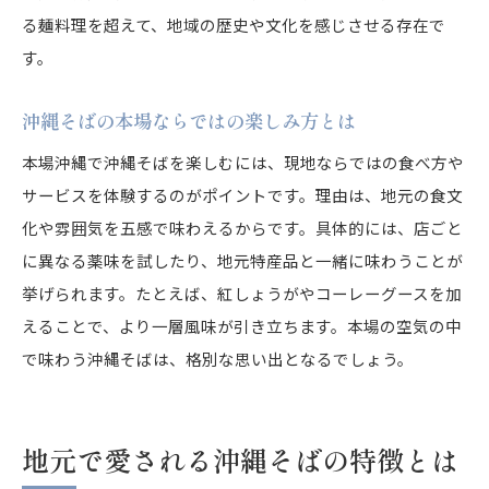
自宅で簡単に味わう沖縄そばの楽しみ方
る麺料理を超えて、地域の歴史や文化を感じさせる存在で
自宅で手軽に作れる沖縄そばのアレンジ術
す。
沖縄そば生麺や冷凍商品の調理ポイント
沖縄そばの本場の味を再現するコツを紹介
沖縄そばの本場ならではの楽しみ方とは
沖縄そばを家庭で楽しむおすすめレシピ集
本場沖縄で沖縄そばを楽しむには、現地ならではの食べ方や
沖縄そばセットの選び方と活用アイデア
サービスを体験するのがポイントです。理由は、地元の食文
自宅で本格沖縄そばを味わうための注意点
化や雰囲気を五感で味わえるからです。具体的には、店ごと
に異なる薬味を試したり、地元特産品と一緒に味わうことが
挙げられます。たとえば、紅しょうがやコーレーグースを加
えることで、より一層風味が引き立ちます。本場の空気の中
で味わう沖縄そばは、格別な思い出となるでしょう。
地元で愛される沖縄そばの特徴とは