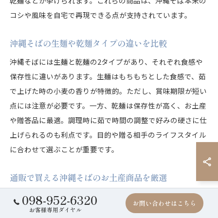
乾麺などが挙げられます。これらの商品は、沖縄そば本来の
コシや風味を自宅で再現できる点が支持されています。
沖縄そばの生麺や乾麺タイプの違いを比較
沖縄そばには生麺と乾麺の2タイプがあり、それぞれ食感や
保存性に違いがあります。生麺はもちもちとした食感で、茹
で上げた時の小麦の香りが特徴的。ただし、賞味期限が短い
点には注意が必要です。一方、乾麺は保存性が高く、お土産
や贈答品に最適。調理時に茹で時間の調整で好みの硬さに仕
上げられるのも利点です。目的や贈る相手のライフスタイル
に合わせて選ぶことが重要です。
通販で買える沖縄そばのお土産商品を厳選
通販で購入できる沖縄そばのお土産商品は、現地に行けなく
098-952-6320
お問い合わせはこちら
ても本場の味を楽しめる点が魅力です。その理由は、沖縄県
お客様専用ダイヤル