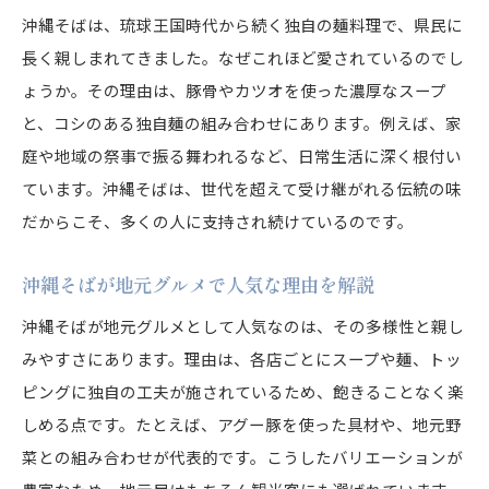
沖縄そばが人気を集める地域ごとの特徴とは
沖縄そばは、琉球王国時代から続く独自の麺料理で、県民に
長く親しまれてきました。なぜこれほど愛されているのでし
沖縄そばの本島中部で注目の名店のこだわり
ょうか。その理由は、豚骨やカツオを使った濃厚なスープ
沖縄そばの伝統と現代アレンジの魅力に迫る
と、コシのある独自麺の組み合わせにあります。例えば、家
地元でおすすめされる沖縄そばの選び方
庭や地域の祭事で振る舞われるなど、日常生活に深く根付い
人気の沖縄そば商品を徹底レビュー
ています。沖縄そばは、世代を超えて受け継がれる伝統の味
話題の沖縄そば人気商品を実食レビュー
だからこそ、多くの人に支持され続けているのです。
沖縄そばの口コミで高評価な商品を紹介
沖縄そばが地元グルメで人気な理由を解説
沖縄そばの生麺や冷凍商品の注目ポイント
通販で手に入る沖縄そばのおすすめ商品
沖縄そばが地元グルメとして人気なのは、その多様性と親し
沖縄そばファン必見の人気ランキング商品
みやすさにあります。理由は、各店ごとにスープや麺、トッ
ピングに独自の工夫が施されているため、飽きることなく楽
本場の味に近い沖縄そば商品の選び方
しめる点です。たとえば、アグー豚を使った具材や、地元野
沖縄そばがご当地グルメとして親しまれる理由
菜との組み合わせが代表的です。こうしたバリエーションが
沖縄そばが県民グルメとして愛される背景