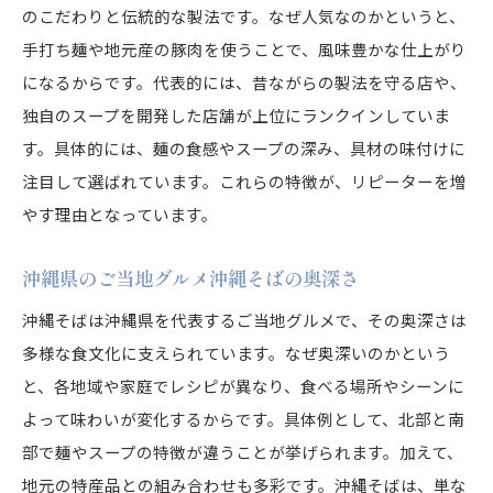
沖縄そばを選ぶときのチェックポイント
のこだわりと伝統的な製法です。なぜ人気なのかというと、
沖縄そばの麺やスープ選びのコツを伝授
手打ち麺や地元産の豚肉を使うことで、風味豊かな仕上がり
になるからです。代表的には、昔ながらの製法を守る店や、
沖縄そばの種類別におすすめの特徴を紹介
独自のスープを開発した店舗が上位にランクインしていま
沖縄そば人気商品を選ぶ際の比較ポイント
す。具体的には、麺の食感やスープの深み、具材の味付けに
沖縄そばの口コミやランキング活用法
注目して選ばれています。これらの特徴が、リピーターを増
お土産や自宅用に最適な沖縄そばの選び方
やす理由となっています。
お土産にもおすすめの沖縄そば商品紹介
沖縄そばをお土産に選ぶ際のおすすめポイント
沖縄県のご当地グルメ沖縄そばの奥深さ
お土産として人気の沖縄そば商品特集
沖縄そばは沖縄県を代表するご当地グルメで、その奥深さは
沖縄そばの生麺や乾麺タイプの違いを比較
多様な食文化に支えられています。なぜ奥深いのかという
通販で買える沖縄そばのお土産商品を厳選
と、各地域や家庭でレシピが異なり、食べる場所やシーンに
よって味わいが変化するからです。具体例として、北部と南
沖縄そばを贈ると喜ばれる理由と選び方
部で麺やスープの特徴が違うことが挙げられます。加えて、
沖縄そばお土産商品の口コミと実体験レビュー
地元の特産品との組み合わせも多彩です。沖縄そばは、単な