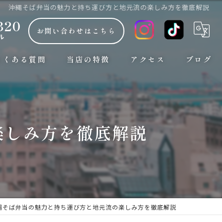
沖縄そば弁当の魅力と持ち運び方と地元流の楽しみ方を徹底解説
320
お問い合わせはこちら
ル
よくある質問
当店の特徴
アクセス
ブログ
朝7時から
コラム
観光
楽しみ方を徹底解説
ランチ
お手頃な安い価格
おしゃれ
縄そば弁当の魅力と持ち運び方と地元流の楽しみ方を徹底解説