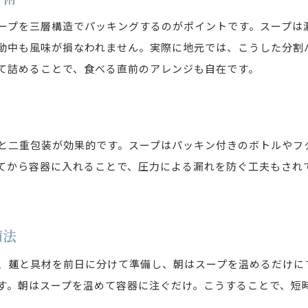
沖縄そば弁当が伝える食文化の変遷
ープを三層構造でパッキングするのがポイントです。スープは
沖縄そば弁当で味わう昔ながらの美味しさ
動中も風味が損なわれません。実際に地元では、こうした分割
て詰めることで、食べる直前のアレンジも自在です。
沖縄そば弁当から広がる沖縄グルメの未来
と二重包装が効果的です。スープはパッキン付きのボトルやフ
てから容器に入れることで、圧力による漏れを防ぐ工夫もされ
備法
、麺と具材を前日に分けて準備し、朝はスープを温めるだけに
す。朝はスープを温めて容器に注ぐだけ。こうすることで、短