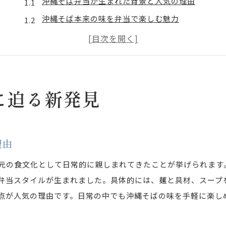
沖縄そば弁当が生まれた背景と人気の理由
沖縄そば本来の味を弁当で楽しむ魅力
地元文化が息づく沖縄そば弁当の特徴
沖縄そば弁当と他の弁当との違いを解説
沖縄そば弁当で感じる家庭的な温かさ
沖縄そば弁当が旅行や日常で選ばれる理由
に迫る新発見
持ち運びしやすい沖縄そば弁当の工夫
沖縄そば弁当の持ち運び方法と保存のコツ
理由
麺と具材の分け方が沖縄そば弁当に最適な理由
沖縄そば弁当を美味しく保つパッキング術
元の食文化として日常的に親しまれてきたことが挙げられます
沖縄そば弁当の汁漏れ対策と工夫
弁当スタイルが生まれました。具体的には、麺と具材、スープ
忙しい日にも最適な沖縄そば弁当の準備法
点が人気の理由です。日常の中でも沖縄そばの味を手軽に楽し
沖縄そば弁当を外出先で食べるためのポイント