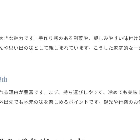
沖縄そば弁当をシーン別に楽しむ方法
沖縄そば弁当の楽しみ方を徹底紹介
沖縄そば弁当で味わう休日の特別な時間
沖縄そば弁当でピクニックや行楽を満喫
大きな魅力です。手作り感のある副菜や、親しみやすい味付け
んや思い出の味として親しまれています。こうした家庭的な一
自分好みにアレンジする沖縄そば弁当の魅力
家族や友人とシェアできる沖縄そば弁当
沖縄そば弁当の食べ比べで広がる楽しさ
理由
沖縄そば弁当で感じる沖縄グルメの新たな発見
れる理由が豊富です。まず、持ち運びしやすく、冷めても美味
家庭で気軽に沖縄そば弁当を満喫
外出先でも地元の味を楽しめるポイントです。観光や行楽のお
家庭で作れる沖縄そば弁当のポイント紹介
沖縄そば弁当を手作りする際のコツと工夫
家でも楽しめる沖縄そば弁当のアレンジ例
沖縄そば弁当で家族の食卓を彩るアイデア