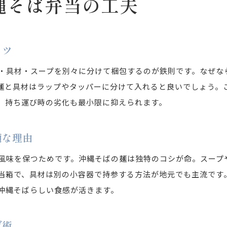
縄そば弁当の工夫
沖縄そば弁当の作り置きと保存方法
お弁当箱選びで変わる沖縄そば弁当の魅力
沖縄そばを弁当にする際のポイント
コツ
沖縄そば弁当で失敗しない麺の扱い方
・具材・スープを別々に分けて梱包するのが鉄則です。なぜな
沖縄そば弁当の具材選びで味わいアップ
麺と具材はラップやタッパーに分けて入れると良いでしょう。
沖縄そば弁当の汁と麺を別にする理由
、持ち運び時の劣化も最小限に抑えられます。
沖縄そば弁当の盛り付けと見栄えの工夫
適な理由
沖縄そば弁当で気をつけたい保存のポイント
沖縄そば弁当を美味しく保つおすすめ方法
風味を保つためです。沖縄そばの麺は独特のコシが命。スープ
伝統と現代が交わるそば弁当の楽しみ
当箱で、具材は別の小容器で持参する方法が地元でも主流です
沖縄そば弁当で感じる伝統と進化の融合
沖縄そばらしい食感が活きます。
現代風アレンジが光る沖縄そば弁当の魅力
グ術
沖縄そば弁当と家庭副菜の新しい組み合わせ