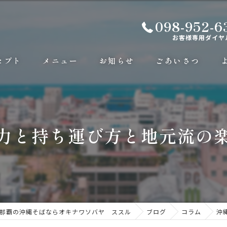
098-952-6
お客様専用ダイヤ
セプト
メニュー
お知らせ
ごあいさつ
力と持ち運び方と地元流の
那覇の沖縄そばならオキナワソバヤ ススル
ブログ
コラム
沖