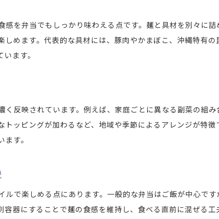
地元流で楽しむ沖縄そば弁当のコツ
沖縄そば弁当をより美味しく食べる地元の知恵
食感を弁当でもしっかり味わえる点です。麺と具材を別々に詰
副菜の選び方で広がる沖縄そば弁当の楽しみ方
楽しめます。代表的な具材には、豚肉やかまぼこ、沖縄特有の
ています。
沖縄そば弁当で味わう地域ならではのアレンジ
沖縄そば弁当と家庭料理の絶妙な組み合わせ
沖縄そば弁当の食べ歩きで知る地元流の工夫
沖縄そば弁当で人気の副菜と食べ方の提案
濃く反映されています。例えば、家庭ごとに異なる副菜の組み
そば弁当ならではの食べ方を解説
なトッピングが加わるなど、地域や季節によるアレンジが特徴
います。
沖縄そば弁当の基本的な食べ方と特色
沖縄そば弁当を美味しくする温め方とコツ
説
麺の食感を活かす沖縄そば弁当の食べ方
沖縄そば弁当とスープの楽しみ方を伝授
イルで楽しめる点にあります。一般的な弁当はご飯が中心です
別容器にすることで麺の食感を維持し、食べる直前に混ぜる工
沖縄そば弁当に合う飲み物や付け合わせ