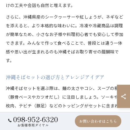
けの工夫や会話も自然と増えます。
さらに、沖縄県産のシークヮーサーや紅しょうが、ネギなど
を添えると、より本格的な味わいに。冷凍や冷蔵商品は調理
が簡単なため、小さなお子様や料理初心者でも安心して参加
できます。みんなで作って食べることで、普段とは違う一体
感や思い出が生まれるのも沖縄そばお取り寄せの醍醐味で
す。
沖縄そばセットの選び方とアレンジアイデア
沖縄そばセットを選ぶ際は、麺の太さやコシ、スープの種類
（豚骨ベースやカツオだし）に注目しましょう。ソーキや三
枚肉、テビチ（豚足）などのトッピングがセットに含まれて
いるかも選択のポイントです。沖縄そば通販の中には送料無
098-952-6320
お問い合わせはこちら
料や県外発送対応の商品も多く、予算や用途に合わせて選べ
お客様専用ダイヤル