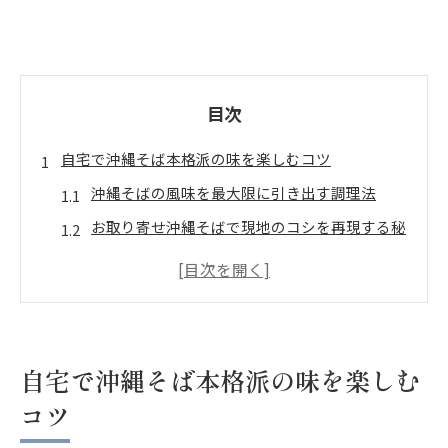
目次
自宅で沖縄そば本格派の味を楽しむコツ
沖縄そばの風味を最大限に引き出す調理法
お取り寄せ沖縄そばで現地のコシを再現する秘
訣
自宅で味わう沖縄そばのスープ選びポイント
沖縄そばのトッピングを本場流に楽しむコツ
美味しい沖縄そば通販で選ぶ麺のこだわり
自宅で沖縄そば本格派の味を楽しむ
通販で叶う沖縄そばお取り寄せの魅力発見
コツ
沖縄そば通販で味わう本場の美味しさ体験