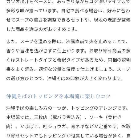
沖縄そばを囲んで思い出作りをする方法
カツオ出汁をベースに、あっさり系からコク深いタイプまで
多彩な味が揃っています。自宅で食べる場合は、好みに合わ
家族で味わう沖縄そばの魅力とは
せてスープの濃さを調整できるセットや、現地の老舗が監修
した商品を選ぶのがおすすめです。
また、スープを温める際は、沸騰直前で火を止めることで、
香りや旨味を逃がさずに仕上がります。お取り寄せ商品の多
くはストレートタイプと希釈タイプがあるため、同梱の説明
書をよく読み、適切な分量と温度で仕上げましょう。スープ
の選び方ひとつで、沖縄そばの印象が大きく変わります。
沖縄そばのトッピングを本場流に楽しむコツ
沖縄そばの楽しみ方の一つが、トッピングのアレンジです。
本場流では、三枚肉（豚バラ煮込み）、ソーキ（骨付き
肉）、かまぼこ、紅ショウガ、青ネギなどが定番です。お取
り寄せセットでもトッピングが付属している場合が多く、自