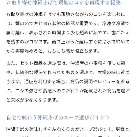
お取り寄せ沖縄そばで現地のコシを再現する秘訣
沖縄そば通販で広がる食文化の魅力
沖縄そばセットで家庭に伝統の和をプラス
お取り寄せの沖縄そばでも現地さながらのコシを楽しむに
県外発送可能な沖縄そばの楽しみ方
は、麺の茹で方と保存状態の確認が重要です。冷凍や冷蔵で
届く麺は、表示された時間より少し短めに茹でて、歯ごたえ
健康志向でも安心な沖縄そば素材の選び方
を残すのがコツです。茹で上がった麺はすぐに冷水で締めて
沖縄そばの素材にこだわる健康派の選択基準
から再度温めると、もちもち感が際立ちます。
お取り寄せ沖縄そばで無添加素材を見極める
また、セット商品を選ぶ際は、沖縄産の小麦粉を使った麺
沖縄そば通販で選ぶ安全な原材料チェック
や、伝統的な製法で作られたものを選ぶと、本場の味に近づ
健康志向の方におすすめの沖縄そばポイント
きます。通販を利用する場合、商品の説明やレビューを参考
沖縄そばの栄養バランスと美味しさの両立術
に、コシの強さや食感へのこだわりが記載された商品を選ぶ
沖縄そばのセットで家族時間を特別に演出
と失敗が少なくなります。
沖縄そばセットで家族の食卓が華やぐ理由
お取り寄せ沖縄そばで団らんを楽しむコツ
自宅で味わう沖縄そばのスープ選びポイント
沖縄そばセットの選び方とアレンジアイデア
沖縄そばの美味しさを左右するのがスープ選びです。豚骨と