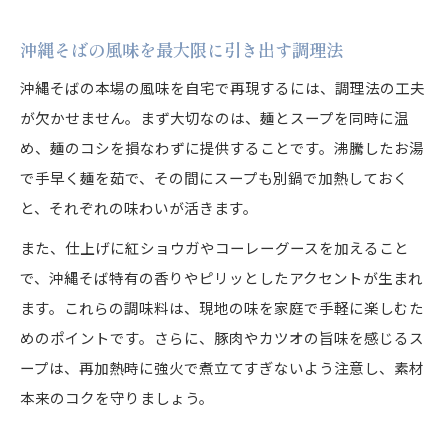
お取り寄せ沖縄そばが人気の理由を徹底解説
沖縄そば通販送料無料の賢い活用術とは
沖縄そばの風味を最大限に引き出す調理法
県外発送OKな沖縄そばの選び方ガイド
沖縄そばの本場の風味を自宅で再現するには、調理法の工夫
沖縄そばお取り寄せ商品の比較ポイント
が欠かせません。まず大切なのは、麺とスープを同時に温
め、麺のコシを損なわずに提供することです。沸騰したお湯
沖縄そばを贈り物に選ぶ理由と喜ばれる工夫
で手早く麺を茹で、その間にスープも別鍋で加熱しておく
沖縄そばがギフトに最適な理由と魅力
と、それぞれの味わいが活きます。
贈答用沖縄そばの選び方と包装の工夫
また、仕上げに紅ショウガやコーレーグースを加えること
沖縄そばお取り寄せで感謝を伝える方法
で、沖縄そば特有の香りやピリッとしたアクセントが生まれ
おいしい沖縄そばギフトで特別な時間を演出
ます。これらの調味料は、現地の味を家庭で手軽に楽しむた
沖縄そばを贈るときのおすすめアレンジ
めのポイントです。さらに、豚肉やカツオの旨味を感じるス
伝統の沖縄そばが全国で味わえる幸せを語る
ープは、再加熱時に強火で煮立てすぎないよう注意し、素材
沖縄そばが全国で愛される理由を探る
本来のコクを守りましょう。
現地の伝統をお取り寄せで味わう満足感