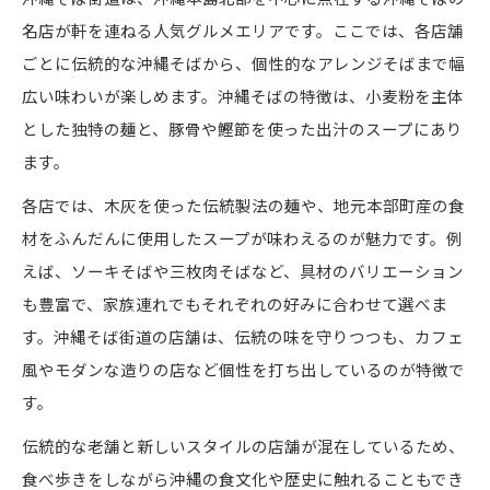
名店が軒を連ねる人気グルメエリアです。ここでは、各店舗
絶品沖縄そばを求め歩く街道旅の魅力
ごとに伝統的な沖縄そばから、個性的なアレンジそばまで幅
沖縄そば街道で出会う絶品そばの魅力
広い味わいが楽しめます。沖縄そばの特徴は、小麦粉を主体
人気の沖縄そば店を食べ歩きで比較体験
とした独特の麺と、豚骨や鰹節を使った出汁のスープにあり
沖縄そば街道おすすめスポットを巡る旅
ます。
沖縄そばの本場で味わう街道旅の楽しみ
各店では、木灰を使った伝統製法の麺や、地元本部町産の食
沖縄そばランキングを参考に巡るコツ
材をふんだんに使用したスープが味わえるのが魅力です。例
本部沖縄そばランキング注目の選択ポイント
えば、ソーキそばや三枚肉そばなど、具材のバリエーション
沖縄そば街道ランキングで選びたい理由
も豊富で、家族連れでもそれぞれの好みに合わせて選べま
本部沖縄そばランキングの見どころ紹介
す。沖縄そば街道の店舗は、伝統の味を守りつつも、カフェ
沖縄そば選びで重視したいポイント解説
風やモダンな造りの店など個性を打ち出しているのが特徴で
す。
沖縄そば街道で注目の店舗を徹底比較
沖縄そばランキング活用のコツと注意点
伝統的な老舗と新しいスタイルの店舗が混在しているため、
沖縄そば街道ならではの個性派メニュー発見
食べ歩きをしながら沖縄の食文化や歴史に触れることもでき