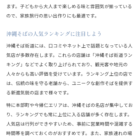
ます。子どもから大人まで楽しめる味と雰囲気が揃っている
沖縄そば街道で味わえる個性派メニュー特集
ので、家族旅行の思い出作りにも最適です。
沖縄そばの変わり種メニューを楽しもう
沖縄そば街道のおすすめ創作そばを紹介
沖縄そばの人気ランキングに注目しよう
沖縄そば街道で人気の個性派そばに注目
沖縄そば街道には、口コミやネット上で話題となっている人
沖縄そば街道でユニークな味を体験しよう
気店が多数存在します。これらの店舗は「沖縄そば街道ラン
人気の沖縄そば街道散策プラン徹底解説
キング」などでよく取り上げられており、観光客や地元の
沖縄そば街道のおすすめ散策プラン紹介
人々からも高い評価を受けています。ランキング上位の店で
沖縄そば街道ランキングを活かした巡り方
は、伝統の味を守る老舗から、ユニークな創作そばを提供す
沖縄そば街道散策で効率よく楽しむコツ
る新進気鋭の店まで様々です。
沖縄そば街道で外せない人気エリア解説
特に本部町や今帰仁エリアは、沖縄そばの名店が集中してお
沖縄そば街道巡りを充実させる計画術
り、ランキングでも常に上位に入る店舗が多く存在します。
人気店は行列ができやすいため、事前に営業時間や混雑する
時間帯を調べておくのがおすすめです。また、家族連れの場