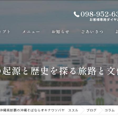
098-952-6
お客様専用ダイヤ
セプト
メニュー
お知らせ
ごあいさつ
の起源と歴史を探る旅路と文
沖縄県那覇の沖縄そばならオキナワソバヤ ススル
ブログ
コラム