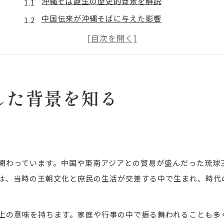
沖縄そば誕生の歴史的背景を解説
中国伝来が沖縄そばに与えた影響
琉球王国文化と沖縄そばの結びつき
沖縄そばの古典的な特徴と由来
沖縄そばが誕生した食文化の変遷
そばじょーぐーの意味と沖縄そば愛
した背景を知る
そばじょーぐーが象徴する沖縄そば愛
沖縄そばと方言『そばじょーぐー』の関係
沖縄そば好きが語るそばじょーぐーの魅力
沖縄そば文化に根付くそばじょーぐーの由来
関わっています。中国や東南アジアとの貿易が盛んだった琉球
沖縄そば愛好家の特徴と日常の楽しみ方
は、当時の王朝文化と庶民の生活が交差する中で生まれ、時代
なぜ沖縄そばはそば粉を使わないのか
沖縄そばが小麦粉を使う理由を解説
上の意味を持ちます。家庭や行事の中で振る舞われることも多