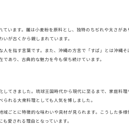
沖縄そば古典と王府文化の共通点を考察
琉球の伝統と沖縄そばの結びつきを探る
沖縄そばが王国文化に与えた影響とは
れています。麺は小麦粉を原料とし、独特のちぢれや太さがあ
沖縄そばとソーキそばの違いを解説
わいが古くから親しまれています。
沖縄そばとソーキそばの違いを明確に解説
な人を指す言葉です。また、沖縄の方言で「すば」とは沖縄そ
沖縄そばの定義とソーキそばの特徴比較
在であり、古典的な魅力を今も保ち続けています。
沖縄そばとソーキそばの歴史的背景に迫る
沖縄そば人気の理由とソーキそばの魅力
沖縄そばのバリエーションとしてのソーキそば
化してきました。琉球王国時代から現代に至るまで、家庭料理
べられる大衆料理としても人気を博しました。
地域ごとに特徴的な味わいや具材が見られます。こうした多様
にも愛される理由となっています。