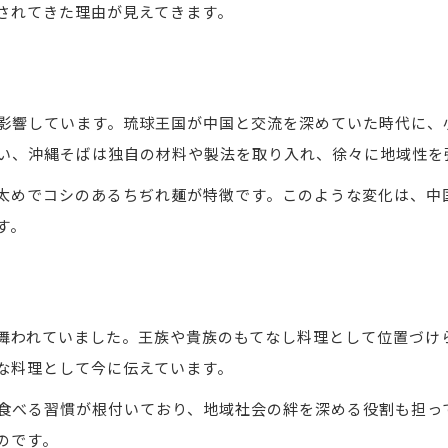
沖縄そば定義が誕生した歴史的経緯
されてきた理由が見えてきます。
沖縄そばと蕎麦の違いを文化背景から探る
沖縄そば そばじゃない理由を伝統から分析
沖縄そばの特徴的な製法と原材料の秘密
影響しています。琉球王国が中国と交流を深めていた時代に、
沖縄そばの歴史をひも解く旅へ
い、沖縄そばは独自の材料や製法を取り入れ、徐々に地域性を
沖縄そばの歴史簡単ガイドで理解を深める
太めでコシのあるちぢれ麺が特徴です。このような変化は、中
沖縄そばが歩んだ時代ごとの変遷を紹介
す。
琉球王国から現代へ沖縄そばの足跡を追う
沖縄そば古典が受け継いできた伝統と現在
沖縄そばの歴史が育んだ食文化の魅力
舞われていました。王族や貴族のもてなし料理として位置づけ
琉球王国と沖縄そばの深い関係性
な料理として今に伝えています。
琉球王国時代の沖縄そば誕生秘話を解説
食べる習慣が根付いており、地域社会の絆を深める役割も担っ
宮廷料理としての沖縄そばの役割と背景
のです。