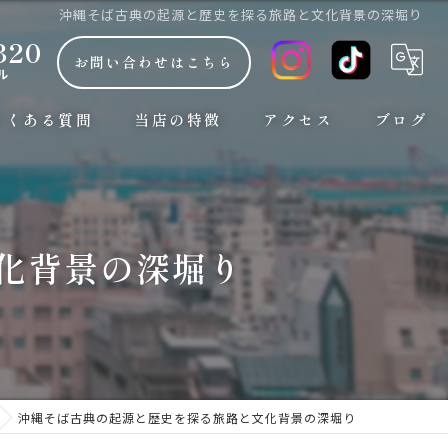
沖縄そば古典の起源と歴史を探る旅路と文化背景の深堀り
320
お問い合わせはこちら
ル
よくある質問
当店の特徴
アクセス
ブログ
朝7時から
コラム
観光
化背景の深堀り
ランチ
お手頃な安い価格
おしゃれ
沖縄そば古典の起源と歴史を探る旅路と文化背景の深堀り