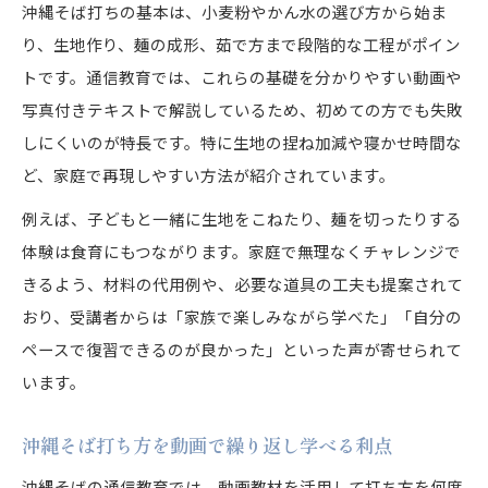
沖縄そば もちもち麺に仕上げる通信講座の工
沖縄そば打ちの基本は、小麦粉やかん水の選び方から始ま
夫
り、生地作り、麺の成形、茹で方まで段階的な工程がポイン
沖縄そば塩やほんだし活用の時短レシピ紹介
トです。通信教育では、これらの基礎を分かりやすい動画や
写真付きテキストで解説しているため、初めての方でも失敗
沖縄そば打ち方のプロから学ぶポイント集
しにくいのが特長です。特に生地の捏ね加減や寝かせ時間な
沖縄そばの種類別に学ぶ通信教育の魅力
ど、家庭で再現しやすい方法が紹介されています。
もちもち麺に挑戦沖縄そばの実践方法
例えば、子どもと一緒に生地をこねたり、麺を切ったりする
沖縄そば もちもち麺を自宅で実践する方法
体験は食育にもつながります。家庭で無理なくチャレンジで
沖縄そば 強力粉やかん水の配合バランス解説
きるよう、材料の代用例や、必要な道具の工夫も提案されて
沖縄そばのこね方と寝かせ時間の違いを比較
おり、受講者からは「家族で楽しみながら学べた」「自分の
沖縄そば通信教育で失敗しない麺作りの流れ
ペースで復習できるのが良かった」といった声が寄せられて
沖縄そば打ちの実践練習で習得するコツ
います。
沖縄そばの秘密を通信教育で深掘り
沖縄そば打ち方を動画で繰り返し学べる利点
沖縄そばの歴史や文化を通信教育で学ぶ方法
沖縄そばとソーキそばの違いを理解する講座
沖縄そばの通信教育では、動画教材を活用して打ち方を何度