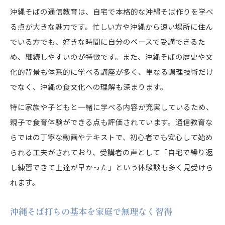
講座
沖縄そばの通信教育は、自宅で本格的な沖縄そば作りを学べ
沖縄そばの打ち方解説動画で理解を深める方法
る点が大きな魅力です。忙しい方や沖縄から遠い場所に住ん
沖縄そばの生地作りと寝かせ時間のコツ解説
でいる方でも、好きな時間に自分のペースで受講できるた
め、継続しやすいのが特徴です。また、沖縄そばの歴史や文
沖縄そば通信教育で使える製麺テクニックとは
化的背景も体系的に学べる講座が多く、単なる調理技術だけ
親子でも楽しめる沖縄そば手打ち体験講座とは
でなく、沖縄の食文化への理解も深まります。
沖縄そば手打ち体験講座の親子参加のメリット
特に家族や子どもと一緒に学べる内容が充実しているため、
沖縄そば通信教育で親子クッキングを楽しむ方
親子で食育体験ができる点も評価されています。通信教育な
法
らではの丁寧な動画やテキストで、初心者でも安心して始め
沖縄そば作りで子どもの食育を促すポイント
られる工夫がされており、受講者の声として「自宅で繰り返
沖縄そば打ち方を一緒に学ぶ親子の体験談紹介
し練習できて上達が早かった」という体験談も多く見受けら
沖縄そばの材料選びを親子で工夫する楽しさ
れます。
通信教育なら叶う本格沖縄そば作りのコツ
沖縄そば通信教育で再現する本格手打ちの秘訣
沖縄そば打ちの基本を家庭で無理なく習得