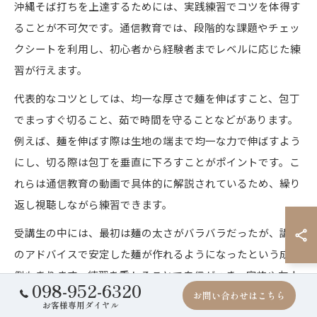
沖縄そば打ちを上達するためには、実践練習でコツを体得す
ることが不可欠です。通信教育では、段階的な課題やチェッ
クシートを利用し、初心者から経験者までレベルに応じた練
習が行えます。
代表的なコツとしては、均一な厚さで麺を伸ばすこと、包丁
でまっすぐ切ること、茹で時間を守ることなどがあります。
例えば、麺を伸ばす際は生地の端まで均一な力で伸ばすよう
にし、切る際は包丁を垂直に下ろすことがポイントです。こ
れらは通信教育の動画で具体的に解説されているため、繰り
返し視聴しながら練習できます。
受講生の中には、最初は麺の太さがバラバラだったが、講師
のアドバイスで安定した麺が作れるようになったという成功
例もあります。練習を重ねることで自信がつき、家族や友人
098-952-6320
お問い合わせはこちら
にも自慢できる沖縄そばを振る舞えるようになります。
お客様専用ダイヤル