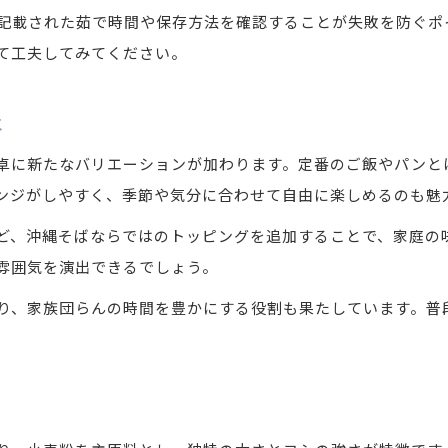
沖縄そば生麺スーパーおすすめの選び方
記載された茹で時間や保存方法を確認することが失敗を防ぐポ
沖縄そば生麺ランキングを参考に選ぶ方法
て工夫してみてください。
沖縄そば生麺の売り場で注目すべきポイント
沖縄そば生麺を賢く選ぶ家庭のアイデア
は
沖縄そばの生麺 失敗しない茹で方とは
卓に新たなバリエーションが加わります。定番のご飯やパンと
沖縄そば生麺で美味しく茹でる基本手順
ンジがしやすく、季節や気分に合わせて自由に楽しめるのも魅
沖縄そば生麺茹で時間の違いと食感調整法
ど、沖縄そばならではのトッピングを追加することで、家庭の
沖縄そば生麺の茹で加減で味が変わる理由
雰囲気を演出できるでしょう。
沖縄そば生麺を失敗しないコツを徹底解説
り、家族団らんの時間を豊かにする役割も果たしています。普
沖縄そば生麺の茹で方と仕上げのポイント
家庭料理に生麺を活かす沖縄そば入門
沖縄そば生麺でアレンジする家庭レシピ集
沖縄そば生麺が広げる家庭料理の可能性