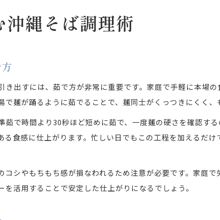
む沖縄そば調理術
で方
引き出すには、茹で方が非常に重要です。家庭で手軽に本場の
湯で麺が踊るように茹でることで、麺同士がくっつきにくく、
準茹で時間より30秒ほど短めに茹で、一度麺の硬さを確認す
ある食感に仕上がります。忙しい日でもこの工程を加えるだけ
のコシやもちもち感が損なわれるため注意が必要です。家庭で
ーを活用することで安定した仕上がりになるでしょう。