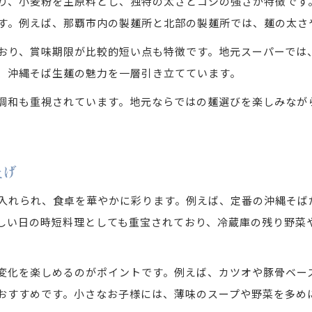
り、小麦粉を主原料とし、独特の太さとコシの強さが特徴です
沖縄そば生麺と相性抜群なトッピング例
す。例えば、那覇市内の製麺所と北部の製麺所では、麺の太さ
沖縄そば生麺で叶える手軽な家庭ごはん
おり、賞味期限が比較的短い点も特徴です。地元スーパーでは
沖縄そば生麺を使った新しい家庭の味発見
、沖縄そば生麺の魅力を一層引き立てています。
沖縄そば生麺人気の理由と選び方ガイド
調和も重視されています。地元ならではの麺選びを楽しみなが
沖縄そば生麺人気の秘密を徹底解説
沖縄そば生麺の選び方を家庭目線で考える
沖縄そば生麺が愛され続ける理由とは
上げ
沖縄そば生麺のおすすめポイントと選択基準
入れられ、食卓を華やかに彩ります。例えば、定番の沖縄そば
沖縄そば生麺を比較して選ぶ家庭のコツ
しい日の時短料理としても重宝されており、冷蔵庫の残り野菜
変化を楽しめるのがポイントです。例えば、カツオや豚骨ベー
おすすめです。小さなお子様には、薄味のスープや野菜を多め