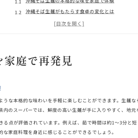
沖縄そば生麺の本格的な味を家庭で体験
沖縄そば生麺がもたらす食卓の変化とは
沖縄そば生麺の特徴と地域独自の魅力
沖縄そば生麺でいつもの家庭料理を格上げ
沖縄そば生麺の美味しさを引き出すコツ
もちもち食感を楽しむ沖縄そば調理術
を家庭で再発見
沖縄そば生麺のもちもち感を活かす茹で方
沖縄そば生麺の食感を引き出す家庭の技
験
沖縄そば生麺のコシが決め手の調理ポイント
沖縄そば生麺で感じる本場さながらの食感
ような本格的な味わいを手軽に楽しむことができます。生麺な
沖縄そば生麺の茹で時間で変わる仕上がり
県内のスーパーでは、鮮度の高い生麺が手に入りやすく、地元
スーパーで選ぶ沖縄そば生麺のコツ
きる点が評価されています。例えば、茹で時間は約1〜3分と
沖縄そば生麺はスーパーでどう選ぶべきか
的な家庭料理を身近に感じることができるでしょう。