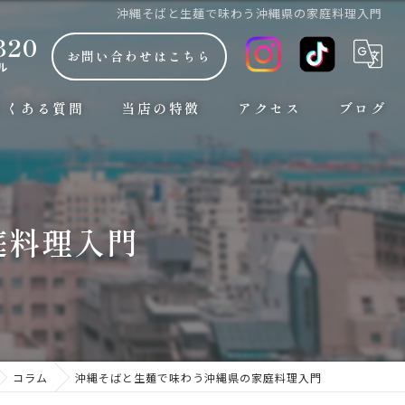
沖縄そばと生麺で味わう沖縄県の家庭料理入門
320
お問い合わせはこちら
ル
よくある質問
当店の特徴
アクセス
ブログ
朝7時から
コラム
観光
庭料理入門
ランチ
お手頃な安い価格
おしゃれ
コラム
沖縄そばと生麺で味わう沖縄県の家庭料理入門