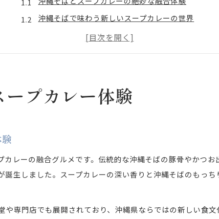
沖縄そばとスープカレーの絶妙な融合体験
沖縄そばで味わう新しいスープカレーの世界
沖縄そば好きに贈るスパイス香る驚きの出会い
沖縄そばとスープカレーが生む新グルメ体験
沖縄そばが進化するスープカレーの魅力発見
スパイス香る沖縄そば新時代へ
スープカレー体験
沖縄そばがスパイスで新たな時代を切り開く
沖縄そばとスープカレーのスパイス革命の魅力
体験
沖縄そばの新時代を彩るスープカレーの風味
沖縄そばの香りとスパイスが出会う新しい味覚
プカレーの融合グルメです。伝統的な沖縄そばの豚骨やかつお
沖縄そばとスパイスの融合で感じる新食感
が誕生しました。スープカレーの深い香りと沖縄そばのもっち
カレーとの融合を楽しむ沖縄そばの魅力
沖縄そばとカレーの融合で生まれる深いコク
堂や専門店でも展開されており、沖縄県ならではの新しい食文