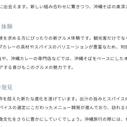
沖縄そば伝統の味わいとカレーの融合事例
に出会えます。新しい組み合わせに驚きつつ、沖縄そばの奥深
沖縄そばがカレーで進化するアレンジレシピ
沖縄そばの歴史を感じるカレー風アレンジ法
メ体験
旅先で味わう個性派沖縄そばのスープカレー仕立て
険を求める方にぴったりの新グルメ体験です。観光客だけでな
旅先で出会う沖縄そばとスープカレーの新発見
プカレーの具材やスパイスのバリエーションが豊富なため、何
沖縄そばをスープカレー仕立てで味わう贅沢体験
沖縄那覇店や、沖縄カレーの専門店などでは、沖縄そばをベースに
沖縄そばとスープカレーが旅の楽しみを広げる
アする喜びもこのグルメの魅力です。
沖縄そば好きが旅先で選ぶスープカレー仕立て
沖縄そばとスープカレーで旅の思い出を彩る
力発見
枠を超えた新たな進化を遂げています。出汁の旨みとスパイス
パイスの選定にこだわったメニュー開発が進んでおり、訪れる
食文化をさらに豊かにしていくでしょう。沖縄旅行の際には、