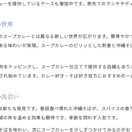
沖縄そばがカレーと出会い新しい美味しさに
ューを提供しているケースも増加中です。旅先でのランチやデ
沖縄そばに合うカレー風味のおすすめポイント
の世界
沖縄そばとカレーの相性が生む唯一無二の味わい
沖縄そばファン必見のカレー融合アレンジ術
のスープカレーとは異なる新しい世界が広がります。豚骨やか
沖縄で発見するスープカレー風そばの美味しさ
ある味わいが実現。スープカレーのピリッとした刺激と沖縄そ
沖縄そばで体験するスープカレー風味の新提案
沖縄そばがスープカレーになる驚きの美味しさ
肉をトッピングし、スープカレー仕立てで提供する店舗もあり
沖縄そばに広がるスープカレー風アレンジ特集
され始めています。カレー好き・そば好き双方におすすめの一
沖縄そば好きが感動するスープカレーの魅力
の出会い
沖縄そばで味わうスープカレーの本格派体験
伝統の沖縄そばが生んだ驚きのカレーアレンジ
は新たな発見です。普段食べ慣れた沖縄そばが、スパイスの香
伝統の沖縄そばがカレーで新しい味を創出
場の体を温める効果も期待でき、季節を問わず人気です。
沖縄そばのカレーアレンジで広がる美味しさ
そばを味わい、次にスープカレーを少しずつかけてみるのがお