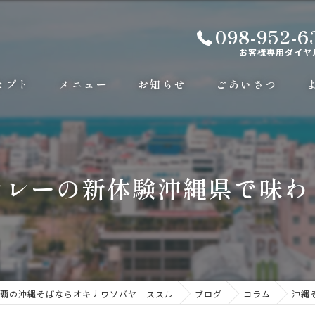
098-952-6
お客様専用ダイヤ
セプト
メニュー
お知らせ
ごあいさつ
カレーの新体験沖縄県で味わ
覇の沖縄そばならオキナワソバヤ ススル
ブログ
コラム
沖縄