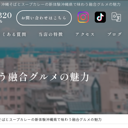
沖縄そばとスープカレーの新体験沖縄県で味わう融合グルメの魅力
320
お問い合わせはこちら
ル
よくある質問
当店の特徴
アクセス
ブログ
朝7時から
コラム
観光
う融合グルメの魅力
ランチ
お手頃な安い価格
おしゃれ
そばとスープカレーの新体験沖縄県で味わう融合グルメの魅力