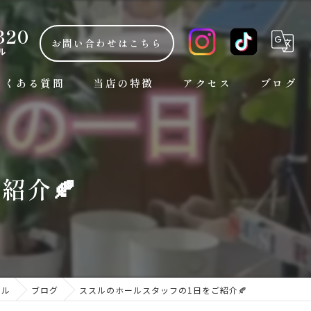
320
お問い合わせはこちら
ル
よくある質問
当店の特徴
アクセス
ブログ
朝7時から
コラム
観光
紹介🍂
ランチ
お手頃な安い価格
おしゃれ
スル
ブログ
ススルのホールスタッフの1日をご紹介🍂