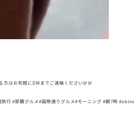
方はお気軽にDMまでご連絡ください🥢🥢
旅行 #那覇グルメ#国際通りグルメ#モーニング #朝7時 #okin