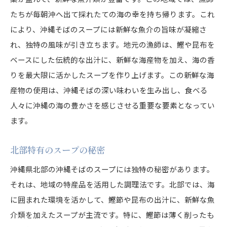
中部の食文化が育むそば
たちが毎朝沖へ出て採れたての海の幸を持ち帰ります。これ
沖縄そばを通じて感じる各地域の文化
により、沖縄そばのスープには新鮮な魚介の旨味が凝縮さ
そばが語る地域の歴史
れ、独特の風味が引き立ちます。地元の漁師は、鰹や昆布を
地域ごとの食文化の違い
ベースにした伝統的な出汁に、新鮮な海産物を加え、海の香
観光客が知るべき文化背景
りを最大限に活かしたスープを作り上げます。この新鮮な海
そばを通じた地域交流
産物の使用は、沖縄そばの深い味わいを生み出し、食べる
沖縄そばの文化的意義
人々に沖縄の海の豊かさを感じさせる重要な要素となってい
ます。
地元住民との交流の重要性
意外に知られていない沖縄そばの歴史
北部特有のスープの秘密
琉球王国時代からの変遷
沖縄県北部の沖縄そばのスープには独特の秘密があります。
中国の影響を受けた調理法
それは、地域の特産品を活用した調理法です。北部では、海
地域ごとに異なる発展の経緯
に囲まれた環境を活かして、鰹節や昆布の出汁に、新鮮な魚
知られざる地域の伝承
介類を加えたスープが主流です。特に、鰹節は薄く削ったも
歴史的背景がもたらす味わい