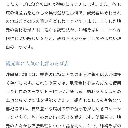
したスープに魚介の風味が絶妙にマッチします。また、各地
観光客おすすめの海鮮そば店
域の特産品を活かした具材選びも独特で、観光客はそれぞれ
北部の海産物の魅力を探る
の地域ごとの味の違いを楽しむことができます。こうした地
濃厚な豚骨スープの秘密—中部エリアの沖縄そば
元の食材を最大限に活かす調理法が、沖縄そばにユニークな
スープの作り方とその深み
個性と深い味わいを与え、訪れる人々を魅了してやまない理
中部エリア特有の味わい
由の一つです。
地元の豚骨の質が生む風味
観光客に人気の北部のそば店
中部で育まれた豚骨文化
沖縄県北部には、観光客に特に人気のある沖縄そば店が数多
濃厚スープに合うトッピングとは
く存在します。これらの店では、地元食材をふんだんに使用
地元の人々が愛する理由
した独自のスープやトッピングが楽しめ、訪れる人々はその
沖縄そばをもっと楽しむための地域別ガイド
土地ならではの味を堪能できます。観光地としても有名な北
地域ごとのおすすめ店情報
部地域では、自然豊かな環境の中で食事を楽しめるロケーシ
地元民が教える通な楽しみ方
ョンが多く、旅行の思い出に彩りを添えます。訪問者は、地
初めての人向けのそばガイド
元の人々から直接料理について話を聞くことで、沖縄そばの