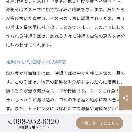
な魚介類を手に入れています。彼らが持ち帰った海の幸は、
沖縄そばのスープに独特な深みと風味を与えます。漁師たち
が選び抜いた素材は、その日のうちに調理されるため、魚介
の旨味を最大限に引き出すことができます。このようにして
作られる沖縄そばは、訪れる人々に沖縄の自然の恵みを存分
に味わわせてくれます。
風味豊かな海鮮そばの特徴
風味豊かな海鮮そばは、沖縄そばの中でも特に人気の一品で
す。このそばは、地元の新鮮な魚介類をふんだんに使用し、
海の香りが漂う濃厚なスープが特徴です。スープには魚の出
汁がしっかりと溶け込み、コシのある麺と絶妙に絡み合いま
す。また、トッピングには採れたての海藻や貝類が加わり、
食感と風味にさらなる深みをもたらします。観光客にとって
098-952-6320
お問い合わせはこちら
も、沖縄の海を感じられる一杯として、訪れた際にはぜひ味
お客様専用ダイヤル