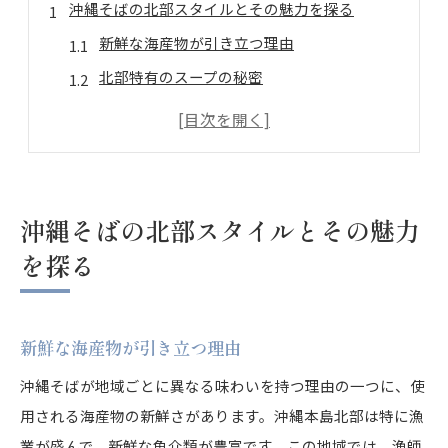
沖縄そばの北部スタイルとその魅力を探る
新鮮な海産物が引き立つ理由
北部特有のスープの秘密
地元の食材を活かした調理法
観光客に人気の北部のそば店
北部スタイルのそばの進化
文化的背景が生む味わい
沖縄そばの北部スタイルとその魅力
中部の沖縄そばに隠された地元の風味
を探る
豚骨スープの濃厚さの秘密
中部ならではの野菜トッピング
新鮮な海産物が引き立つ理由
地元の人々に愛される理由
中部のそば店の特徴
沖縄そばが地域ごとに異なる味わいを持つ理由の一つに、使
用される海産物の新鮮さがあります。沖縄本島北部は特に漁
伝統と革新の融合
業が盛んで、新鮮な魚介類が豊富です。この地域では、漁師