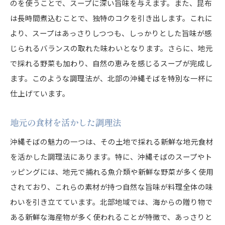
のを使うことで、スープに深い旨味を与えます。また、昆布
現代に受け継がれる伝統
は長時間煮込むことで、独特のコクを引き出します。これに
観光客を魅了する沖縄そばのユニークな楽しみ方
より、スープはあっさりしつつも、しっかりとした旨味が感
じられるバランスの取れた味わいとなります。さらに、地元
旅先で体験する地元の味
で採れる野菜も加わり、自然の恵みを感じるスープが完成し
そばの食べ歩きツアーの魅力
ます。このような調理法が、北部の沖縄そばを特別な一杯に
各地のそばを楽しむ旅の提案
仕上げています。
沖縄の祭りで味わうそば
観光スポットと組み合わせる楽しみ方
地元の食材を活かした調理法
ガイド付きの地域そば体験
沖縄そばの魅力の一つは、その土地で採れる新鮮な地元食材
新鮮な海産物が引き立つ北部の沖縄そば
を活かした調理法にあります。特に、沖縄そばのスープやト
地元漁師が届ける新鮮な素材
ッピングには、地元で捕れる魚介類や新鮮な野菜が多く使用
風味豊かな海鮮そばの特徴
されており、これらの素材が持つ自然な旨味が料理全体の味
わいを引き立てています。北部地域では、海からの贈り物で
北部の海を感じる一杯
ある新鮮な海産物が多く使われることが特徴で、あっさりと
海の幸を活かした伝統の技