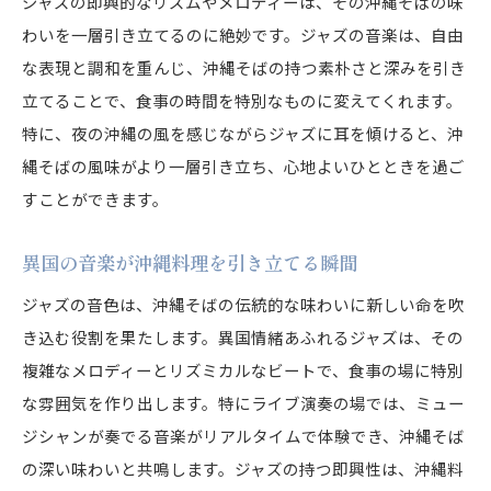
ジャズの即興的なリズムやメロディーは、その沖縄そばの味
沖縄そばの深い味わいとジャズのリズムに包まれて
わいを一層引き立てるのに絶妙です。ジャズの音楽は、自由
沖縄そばの特徴とその魅力
な表現と調和を重んじ、沖縄そばの持つ素朴さと深みを引き
ジャズのリズムがもたらす心地よさ
立てることで、食事の時間を特別なものに変えてくれます。
料理と音楽が生む感動の瞬間
特に、夜の沖縄の風を感じながらジャズに耳を傾けると、沖
沖縄そばとジャズの奥深い関係
縄そばの風味がより一層引き立ち、心地よいひとときを過ご
音楽が料理の味を高める理由
すことができます。
リズムが演出する至福の時間
異国の音楽が沖縄料理を引き立てる瞬間
沖縄そばとジャズの調和が織りなすリラクゼーショ
ジャズの音色は、沖縄そばの伝統的な味わいに新しい命を吹
ンの秘訣
き込む役割を果たします。異国情緒あふれるジャズは、その
音楽と食事によるリラックス効果
複雑なメロディーとリズミカルなビートで、食事の場に特別
沖縄そばとジャズで心を癒す方法
な雰囲気を作り出します。特にライブ演奏の場では、ミュー
ストレス解消に効果的な音楽と料理
ジシャンが奏でる音楽がリアルタイムで体験でき、沖縄そば
ジャズが沖縄そばに与える心理的影響
の深い味わいと共鳴します。ジャズの持つ即興性は、沖縄料