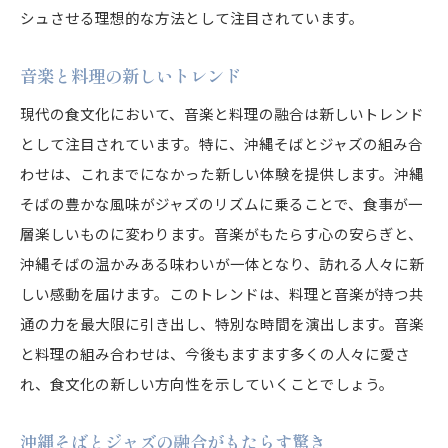
シュさせる理想的な方法として注目されています。
ジャズを楽しみながら沖縄そばに浸る
音楽と料理の調和を最大限に引き出す方法
音楽と料理の新しいトレンド
ジャズの音色が引き立てる沖縄そばの魅力を探る
現代の食文化において、音楽と料理の融合は新しいトレンド
ジャズが沖縄そばに与える影響
として注目されています。特に、沖縄そばとジャズの組み合
音楽が料理の風味を変える理由
わせは、これまでになかった新しい体験を提供します。沖縄
沖縄そばとジャズの味わいの共通点
そばの豊かな風味がジャズのリズムに乗ることで、食事が一
ジャズが持つ沖縄そばへの効果
層楽しいものに変わります。音楽がもたらす心の安らぎと、
沖縄そばの温かみある味わいが一体となり、訪れる人々に新
沖縄そばとジャズの意外な相性
しい感動を届けます。このトレンドは、料理と音楽が持つ共
音楽による沖縄そばの新発見
通の力を最大限に引き出し、特別な時間を演出します。音楽
沖縄そばとジャズの融合がもたらす心地よいひと時
と料理の組み合わせは、今後もますます多くの人々に愛さ
音楽と料理が作り出す快適な空間
れ、食文化の新しい方向性を示していくことでしょう。
沖縄そばとジャズのシナジー効果
ジャズとともに楽しむ沖縄そばの魅力
沖縄そばとジャズの融合がもたらす驚き