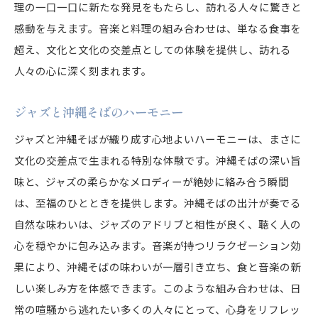
音楽と料理のコンビネーションがもたらす癒し
理の一口一口に新たな発見をもたらし、訪れる人々に驚きと
沖縄そばとジャズを楽しむためのヒント
感動を与えます。音楽と料理の組み合わせは、単なる食事を
沖縄そばとジャズが交差する文化的な瞬間を楽しむ
超え、文化と文化の交差点としての体験を提供し、訪れる
人々の心に深く刻まれます。
沖縄そばとジャズの融合イベント
文化交流が生む新たな食体験
ジャズと沖縄そばのハーモニー
沖縄そばとジャズのコラボレーション事例
ジャズと沖縄そばが織り成す心地よいハーモニーは、まさに
音楽と料理のクロスオーバー体験
文化の交差点で生まれる特別な体験です。沖縄そばの深い旨
沖縄そばの魅力を引き出すジャズの力
味と、ジャズの柔らかなメロディーが絶妙に絡み合う瞬間
ジャズと沖縄そばがもたらす文化的発見
は、至福のひとときを提供します。沖縄そばの出汁が奏でる
沖縄そばを音楽と共に堪能する至福の方法
自然な味わいは、ジャズのアドリブと相性が良く、聴く人の
音楽を楽しみながら沖縄そばを味わうコツ
心を穏やかに包み込みます。音楽が持つリラクゼーション効
沖縄そばとジャズのベストペアリング
果により、沖縄そばの味わいが一層引き立ち、食と音楽の新
しい楽しみ方を体感できます。このような組み合わせは、日
リスニングとテイスティングの同時体験
常の喧騒から逃れたい多くの人々にとって、心身をリフレッ
沖縄そばの味わいを高める音楽の選び方