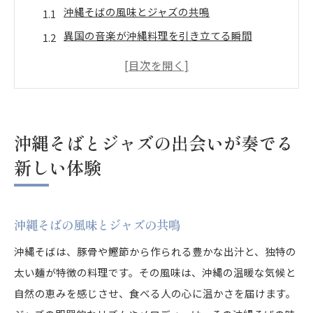
沖縄そばの風味とジャズの共鳴
異国の音楽が沖縄料理を引き立てる瞬間
ジャズと沖縄そばのハーモニー
音楽と料理の新しいトレンド
沖縄そばとジャズの融合がもたらす驚き
特別な体験を提供する音楽と料理
沖縄そばとジャズの出会いが奏でる
沖縄そばの歴史とジャズの共鳴が生む特別な空間
新しい体験
沖縄そばの起源とその歴史
ジャズが生まれた背景とその影響
沖縄そばの風味とジャズの共鳴
沖縄そばとジャズの文化的交差点
伝統と現代の融合が生む新たな価値
沖縄そばは、豚骨や鰹節から作られる豊かな出汁と、独特の
太い麺が特徴の料理です。その風味は、沖縄の温暖な気候と
音楽が作り出す特別な雰囲気
自然の恵みを感じさせ、食べる人の心に温かさを届けます。
沖縄そばとジャズが生み出す文化的共鳴