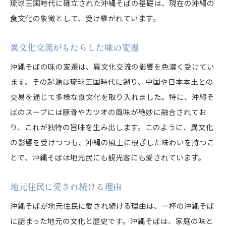
琉球王国時代に確立された沖縄そばの基礎は、現在の沖縄の
家庭でもできるスープの作り方
食文化の象徴として、受け継がれています。
沖縄の自然と調和する沖縄そばの味わい
異文化交流がもたらした味の変遷
海と山の幸が織りなす風味
沖縄そばの味の変遷は、異文化交流の影響を色濃く受けてい
自然に囲まれた食卓の魅力
ます。その起源は琉球王国時代に遡り、中国や日本本土との
沖縄の四季とそばの味わい
交易を通じて多様な食文化を取り入れました。特に、沖縄そ
地元の野菜が活きる一杯
ばのスープには豚骨やカツオの風味が絶妙に融合されてお
自然の恵みを最大限に活かす技術
り、これが独特の旨味を生み出します。このように、異文化
環境に優しい沖縄そばの取り組み
の影響を受けつつも、沖縄の風土に根ざした味わいを持つこ
地元の人々と繋がる沖縄そばの食文化
とで、沖縄そばは地元民にも観光客にも愛されています。
沖縄そばが結ぶ地域コミュニティ
地元住民に愛され続ける理由
家庭の味としての沖縄そば
地元のイベントでの沖縄そばの役割
沖縄そばが地元住民に愛され続ける理由は、一杯の沖縄そば
に詰まった地元の文化と歴史です。沖縄そばは、家庭の味と
食を通じた人々の交流