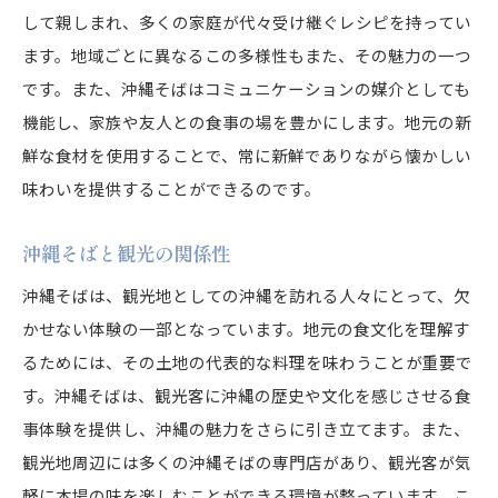
して親しまれ、多くの家庭が代々受け継ぐレシピを持ってい
文化としての沖縄そばの位置づけ
ます。地域ごとに異なるこの多様性もまた、その魅力の一つ
地域に根付く食文化の伝承
です。また、沖縄そばはコミュニケーションの媒介としても
沖縄そばを通じて知る沖縄の文化と伝統
機能し、家族や友人との食事の場を豊かにします。地元の新
食材に込められた歴史と文化
鮮な食材を使用することで、常に新鮮でありながら懐かしい
祭事と食文化の関係性
味わいを提供することができるのです。
沖縄の伝統工芸と食文化の融合
沖縄そばと観光の関係性
伝統行事における沖縄そばの重要性
地域ごとの特色ある文化を味わう
沖縄そばは、観光地としての沖縄を訪れる人々にとって、欠
かせない体験の一部となっています。地元の食文化を理解す
沖縄そばを通じた文化の継承
るためには、その土地の代表的な料理を味わうことが重要で
沖縄そばの旅で心に残る特別な時間を過ごす
す。沖縄そばは、観光客に沖縄の歴史や文化を感じさせる食
そば旅の計画とおすすめルート
事体験を提供し、沖縄の魅力をさらに引き立てます。また、
現地の人と共に過ごすひととき
観光地周辺には多くの沖縄そばの専門店があり、観光客が気
旅行の思い出に残る一杯
軽に本場の味を楽しむことができる環境が整っています。こ