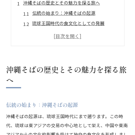
沖縄そばの歴史とその魅力を探る旅へ
伝統の始まり：沖縄そばの起源
琉球王国時代の食文化としての発展
異文化交流がもたらした味の変遷
地元住民に愛され続ける理由
沖縄そばと観光の関係性
未来へ続く沖縄そばの新たな展望
沖縄そばの歴史とその魅力を探る旅
沖縄そばの隠れた名店を訪ねて地元の味を堪能
へ
地元でしか味わえない沖縄そばの魅力
名店探訪：地元民が通う穴場
伝統の始まり：沖縄そばの起源
秘伝のレシピとその技法
地元の食材を使った究極の一杯
沖縄そばの起源は、琉球王国時代にまで遡ります。この時
代、琉球は東アジアの交易の中心地として栄え、中国や東南
食べ歩きで知る沖縄そばの奥深さ
アジアからの文化的影響を受けて独自の食文化を形成しまし