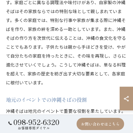
す。家庭ごとに異なる調理法や味付けがあり、自家製の沖縄
そばはその家族ならではの特別な味として親しまれていま
す。多くの家庭では、特別な行事や家族が集まる際に沖縄そ
ばを作り、家族の絆を深める一助としています。また、沖縄
そばの作り方を次世代に伝えることは、沖縄の食文化を守る
ことでもあります。子供たちは親から手ほどきを受け、やが
て自分たちの家庭を持ったときに、その味を再現し、さらに
進化させていくでしょう。こうして沖縄そばは、単なる料理
を超えて、家族の歴史を紡ぎ出す大切な要素として、各家庭
に根付いています。
地元のイベントでの沖縄そばの役割
沖縄そばは地元のイベントで重要な役割を果たしています。
098-952-6320
例えば、地域の祭りや文化イベントでは、沖縄そばの屋台が
お問い合わせはこちら
お客様専用ダイヤル
多くの人々を惹きつけます。地元の人々だけでなく観光客