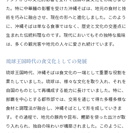
口コミで広がる名店の魅力
た。特に中華麺の影響を受けた沖縄そばは、地元の食材と技
観光地では味わえない本場の沖縄そば体験
術を巧みに融合させ、現在の形へと進化しました。このよう
観光地との違いを知る本場の沖縄そば
に、沖縄そばは単なる食事ではなく、歴史と文化の交差点に
本場で体験する究極の一杯
生まれた伝統料理なのです。現代においてもその独特な風味
地元の祭りと沖縄そばの関係
は、多くの観光客や地元の人々に愛され続けています。
観光客に人気のローカルスポット
琉球王国時代の食文化としての発展
地元の人との交流を楽しむ
本場の味を受け継ぐ職人たち
琉球王国時代、沖縄そばは食文化の一端として重要な役割を
果たしていました。琉球は、様々な文化を取り入れ、それを
沖縄そばのスープの秘密を解き明かす
自国のものとして再構成する能力に長けていました。特に、
ダシの奥深き世界
那覇を中心とする都市部では、交易を通じて得た多種多様な
昆布と鰹節の絶妙なバランス
食材と調理法が融合し、沖縄そばとして形を成していきま
スープが決まるまでの精緻な工程
す。その過程で、地元の豚肉や昆布、鰹節を使った出汁が取
地元の食材が生み出す独特の風味
り入れられ、独自の味わいが構築されました。このように、
代々受け継がれるスープのレシピ