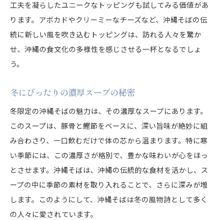
家族や友人と楽しむためのアイデア
工夫を凝らしたユニークなトッピングも試してみる価値があ
深まる寒さに寄り添う沖縄そばの美味しさを探る
ります。アボカドやクリーミーなチーズなど、沖縄そばの伝
統に新しい風を吹き込むトッピングは、訪れる人々を驚か
冬の沖縄そばが持つ魅力
せ、沖縄の食文化の多様性を感じさせる一杯となるでしょ
冷えた体を温める一杯の力
う。
濃厚な味わいの背景にある秘密
沖縄の冬に最適な食材選び
冬にぴったりの濃厚スープの秘密
寒さを和らげる沖縄そばの楽しみ方
冬限定の沖縄そばの魅力は、その濃厚なスープにあります。
沖縄の自然と文化を感じる
このスープは、豚骨と鰹節をベースに、深い旨味が絶妙に組
季節の変わり目にこそ味わいたい沖縄そばの秘密
み合わさり、一口飲むだけで体の芯から温まります。特に寒
沖縄そばの季節ごとの楽しみ
い季節には、この濃厚さが格別で、豊かな味わいが心をほっ
変わりゆく季節に合わせたレシピ
とさせます。沖縄そばは、沖縄の伝統的な食材を活かし、ス
ープの中に季節の素材を取り入れることで、さらに深みが増
旬の食材を活かしたトッピング
します。このようにして、沖縄そばは冬の風物詩として多く
寒暖差に対応する食べ方
の人々に愛されています。
季節感を大切にした沖縄そばの魅力