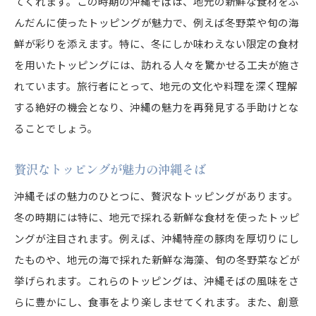
てくれます。この時期の沖縄そばは、地元の新鮮な食材をふ
体を芯から温める冬の沖縄そばの秘訣とは
んだんに使ったトッピングが魅力で、例えば冬野菜や旬の海
沖縄そばのスープ作りの技術
鮮が彩りを添えます。特に、冬にしか味わえない限定の食材
体を温める食材選び
を用いたトッピングには、訪れる人々を驚かせる工夫が施さ
寒い日におすすめの食べ方
れています。旅行者にとって、地元の文化や料理を深く理解
沖縄そばの栄養価と健康効果
する絶好の機会となり、沖縄の魅力を再発見する手助けとな
家庭でできる冬の沖縄そばレシピ
ることでしょう。
沖縄の寒さ対策に役立つ情報
贅沢なトッピングが魅力の沖縄そば
沖縄そばを冬に楽しむためのポイントとおすすめ
沖縄そばの魅力のひとつに、贅沢なトッピングがあります。
沖縄の冬の気候と食文化
冬の時期には特に、地元で採れる新鮮な食材を使ったトッピ
冬の沖縄そばをより美味しくするコツ
ングが注目されます。例えば、沖縄特産の豚肉を厚切りにし
観光客におすすめの店舗
たものや、地元の海で採れた新鮮な海藻、旬の冬野菜などが
地元の人々の食べ方を学ぶ
挙げられます。これらのトッピングは、沖縄そばの風味をさ
季節のイベントとそばの楽しみ方
らに豊かにし、食事をより楽しませてくれます。また、創意