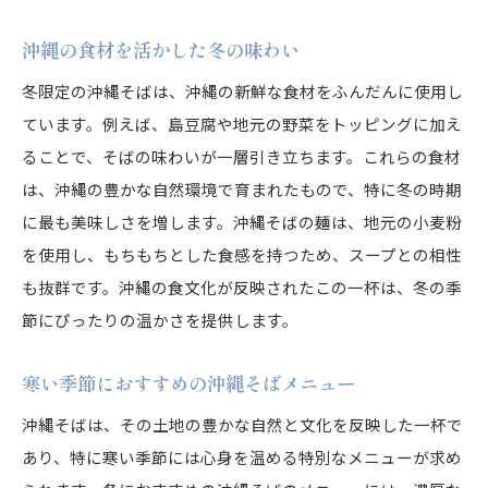
飲食店での季節限定メニュー紹介
沖縄の食材を活かした冬の味わい
冬限定の沖縄そばが教えてくれる沖縄の豊かさ
冬限定の沖縄そばは、沖縄の新鮮な食材をふんだんに使用し
冬限定メニューに込められた想い
ています。例えば、島豆腐や地元の野菜をトッピングに加え
沖縄の豊かな自然と食材
ることで、そばの味わいが一層引き立ちます。これらの食材
伝統の味を現代に伝える
は、沖縄の豊かな自然環境で育まれたもので、特に冬の時期
沖縄の風土と気候が育む味
に最も美味しさを増します。沖縄そばの麺は、地元の小麦粉
を使用し、もちもちとした食感を持つため、スープとの相性
訪れる価値のある沖縄の冬
も抜群です。沖縄の食文化が反映されたこの一杯は、冬の季
地域社会と沖縄そばの関係
節にぴったりの温かさを提供します。
沖縄そばで体感する冬の味覚と文化の融合
沖縄そばが象徴する文化的背景
寒い季節におすすめの沖縄そばメニュー
冬の沖縄で体験する食文化
沖縄そばは、その土地の豊かな自然と文化を反映した一杯で
地域に根ざした食材の魅力
あり、特に寒い季節には心身を温める特別なメニューが求め
観光とグルメの融合