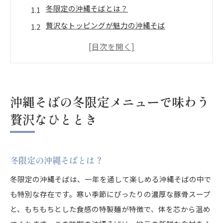
冬限定の沖縄そばとは？
贅沢なトッピングが魅力の沖縄そば
冬にぴったりの濃厚スープの秘密
沖縄の食材を活かした冬の味わい
寒い季節におすすめの沖縄そばメニュー
沖縄の文化が息づく一杯を楽しむ
沖縄そばの冬限定メニューで味わう
沖縄の冬を彩る沖縄そばの魅力に迫る
贅沢なひととき
沖縄そばの歴史と文化背景
冬の沖縄そばが特別な理由
冬限定の沖縄そばとは？
味わい深いスープの奥深さ
沖縄の冬を象徴する食材たち
冬限定の沖縄そばは、一年を通して楽しめる沖縄そばの中で
も特別な存在です。寒い季節にぴったりの濃厚な豚骨スープ
地元住民に愛される理由
と、もちもちとした食感の特製麺が特徴で、体を芯から温め
観光客に人気の秘密