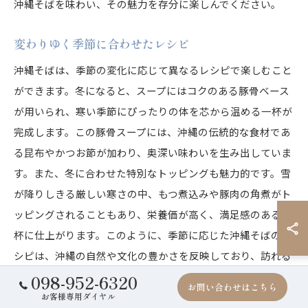
沖縄そばを味わい、その魅力を存分に楽しんでください。
変わりゆく季節に合わせたレシピ
沖縄そばは、季節の変化に応じて異なるレシピで楽しむこと
ができます。冬になると、スープにはコクのある豚骨ベース
が用いられ、寒い季節にぴったりの体を芯から温める一杯が
完成します。この豚骨スープには、沖縄の伝統的な食材であ
る昆布やかつお節が加わり、奥深い味わいを生み出していま
す。また、冬に合わせた特別なトッピングも魅力的です。雪
が降りしきる厳しい寒さの中、もつ煮込みや豚肉の角煮がト
ッピングされることもあり、栄養価が高く、満足感のある一
杯に仕上がります。このように、季節に応じた沖縄そばのレ
シピは、沖縄の自然や文化の豊かさを反映しており、訪れる
たびに新たな発見と感動を与えてくれます。次の冬には、是
098-952-6320
お問い合わせはこちら
非この特別な沖縄そばを味わって、心も体も温めてくださ
お客様専用ダイヤル