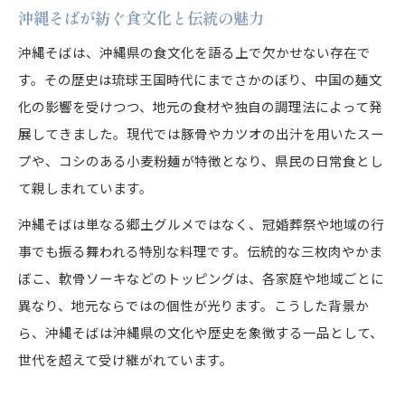
沖縄そばが紡ぐ食文化と伝統の魅力
沖縄そばの歴史を味わいで感じる方法
伝統ある沖縄そばの美味しさの理由とは
沖縄そばは、沖縄県の食文化を語る上で欠かせない存在で
す。その歴史は琉球王国時代にまでさかのぼり、中国の麺文
こだわりの沖縄そばとは何が違うのか
化の影響を受けつつ、地元の食材や独自の調理法によって発
沖縄そばに込められたこだわりを解説
展してきました。現代では豚骨やカツオの出汁を用いたスー
沖縄そばの特徴とこだわりの違いを比較
プや、コシのある小麦粉麺が特徴となり、県民の日常食とし
沖縄そば専門店の工夫と味わいの魅力
て親しまれています。
沖縄そばならではのこだわりポイント
沖縄そばは単なる郷土グルメではなく、冠婚葬祭や地域の行
沖縄そばの製法と味への情熱を知る
事でも振る舞われる特別な料理です。伝統的な三枚肉やかま
もし沖縄そばの魅力を知るなら
ぼこ、軟骨ソーキなどのトッピングは、各家庭や地域ごとに
沖縄そばの魅力を体感する方法とは
異なり、地元ならではの個性が光ります。こうした背景か
沖縄そばの奥深い魅力を徹底解説します
ら、沖縄そばは沖縄県の文化や歴史を象徴する一品として、
沖縄そばの魅力を知り地元の誇りを再発見
世代を超えて受け継がれています。
沖縄そばを味わいながら魅力を探る楽しみ