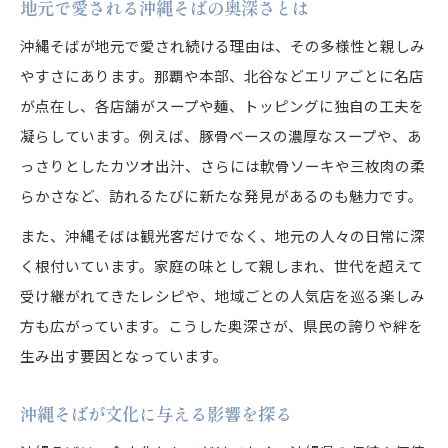
地元で愛される沖縄そばの奥深さとは
沖縄そばの魅力が日常に与える豊かさ
沖縄そばが地元で愛され続ける理由は、その多様性と親しみ
独自の製法が光る沖縄そば豆知識集
やすさにあります。那覇や本部、北谷などエリアごとに名店
沖縄そばの製法と豆知識を徹底紹介
が点在し、各店舗がスープや麺、トッピングに独自の工夫を
沖縄そばにまつわる驚きの豆知識特集
凝らしています。例えば、豚骨ベースの濃厚なスープや、あ
沖縄そばの独自製法が生む魅力の秘密
っさりとしたカツオ出汁、さらには軟骨ソーキや三枚肉の柔
沖縄そばの作り方と伝統製法の違い
らかさなど、訪れるたびに新たな発見があるのも魅力です。
沖縄そばの麺やスープに隠れたこだわり
また、沖縄そばは観光客だけでなく、地元の人々の日常に深
ソーキそばとの違いを徹底解説する
く根付いています。家庭の味として親しまれ、世代を超えて
沖縄そばとソーキそばの違いを分かりやすく
受け継がれてきたレシピや、地域ごとの人気店を巡る楽しみ
沖縄そばとソーキそばの特徴を比較解説
方も広がっています。こうした奥深さが、県民の誇りや絆を
沖縄そばとソーキそばの魅力を徹底分析
生み出す要因となっています。
沖縄そばとソーキそばの味の違いとは
沖縄そばが文化に与える影響を探る
沖縄そばとソーキそばの選び方のポイント