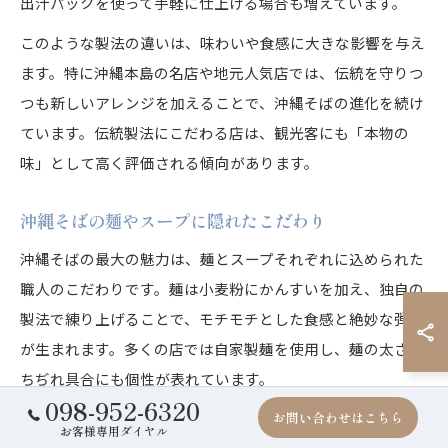
出汁パックを使って手軽に仕上げる場合も増えています。
このような製法の違いは、味わいや食感に大きな影響を与え
ます。特に沖縄本島の名店や地元人気店では、伝統を守りつ
つも新しいアレンジを加えることで、沖縄そばの進化を続け
ています。伝統製法にこだわる店は、観光客にも「本物の
味」として高く評価される傾向があります。
沖縄そばの麺やスープに隠れたこだわり
沖縄そばの最大の魅力は、麺とスープそれぞれに込められた
職人のこだわりです。麺は小麦粉にかんすいを加え、独自の
製法で練り上げることで、モチモチとした食感と絶妙な弾力
が生まれます。多くの店では自家製麺を使用し、麺の太さや
ちぢれ具合にも個性が表れています。
098-952-6320
お問い合わせはこちら
スープは、豚骨やカツオなど複数の出汁をブレンドし、長時
お客様専用ダイヤル