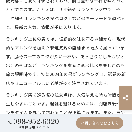
観光客にも高く評価されており、個性豊かな一杯を味わうこ
とができます。たとえば、「沖縄そばランキング中部」や
「沖縄そばランキング食べログ」などのキーワードで調べる
と、最新の人気店情報が手に入ります。
ランキング上位の店では、伝統的な味を守る老舗から、現代
的なアレンジを加えた新進気鋭の店舗まで幅広く揃っていま
す。豚骨スープのコクが深い一杯や、あっさりとしたカツオ
出汁のそばなど、ランキングを参考に食べ比べを楽しむのも
旅の醍醐味です。特に2024年の最新ランキングは、話題の新
店やリニューアルした老舗が多く注目されています。
ランキング店を巡る際の注意点は、人気ゆえに待ち時間が発
生しやすいことです。混雑を避けるためには、開店直後やラ
ンチタイムを外して訪れることが推奨されます。また、ラン
098-952-6320
キング上位の店は季節限定メニューや数量限定のそばもある
お問い合わせはこちら
お客様専用ダイヤル
ため、事前に情報をチェックして計画的に訪れると満足度が