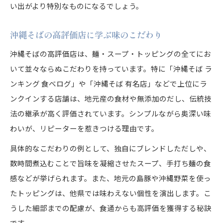
い出がより特別なものになるでしょう。
沖縄そばの高評価店に学ぶ味のこだわり
沖縄そばの高評価店は、麺・スープ・トッピングの全てにお
いて並々ならぬこだわりを持っています。特に「沖縄そば ラ
ンキング 食べログ」や「沖縄そば 有名店」などで上位にラ
ンクインする店舗は、地元産の食材や無添加のだし、伝統技
法の継承が高く評価されています。シンプルながら奥深い味
わいが、リピーターを惹きつける理由です。
具体的なこだわりの例として、独自にブレンドしただしや、
数時間煮込むことで旨味を凝縮させたスープ、手打ち麺の食
感などが挙げられます。また、地元の島豚や沖縄野菜を使っ
たトッピングは、他県では味わえない個性を演出します。こ
うした細部までの配慮が、食通からも高評価を獲得する秘訣
です。