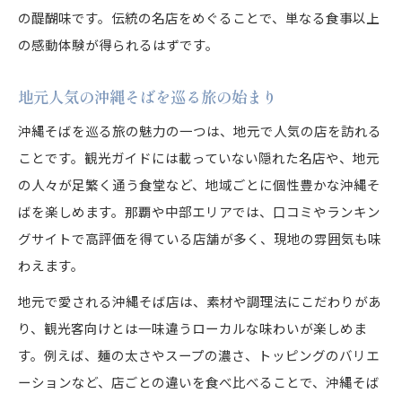
地元で人気の沖縄そば巡り旅の楽しさ
の醍醐味です。伝統の名店をめぐることで、単なる食事以上
の感動体験が得られるはずです。
沖縄そば地元人気那覇の味わいを探求
沖縄そば名店を巡る地元ならではの魅力
地元人気の沖縄そばを巡る旅の始まり
沖縄そばランキングで話題の店を体験
沖縄そばを巡る旅の魅力の一つは、地元で人気の店を訪れる
沖縄そば高評価店で味わう旅の思い出
ことです。観光ガイドには載っていない隠れた名店や、地元
沖縄そば旅で出会う地元自慢の一杯
の人々が足繁く通う食堂など、地域ごとに個性豊かな沖縄そ
沖縄そば旅が教えてくれる文化と歴史
ばを楽しめます。那覇や中部エリアでは、口コミやランキン
沖縄そば旅で感じる伝統文化の奥深さ
グサイトで高評価を得ている店舗が多く、現地の雰囲気も味
沖縄そばの歴史が旅の楽しみを広げる
わえます。
沖縄そば名店で伝統と現代を味わう旅
地元で愛される沖縄そば店は、素材や調理法にこだわりがあ
沖縄そばランキングが伝える歴史背景
り、観光客向けとは一味違うローカルな味わいが楽しめま
沖縄そば地元人気店で文化を体感する
す。例えば、麺の太さやスープの濃さ、トッピングのバリエ
ーションなど、店ごとの違いを食べ比べることで、沖縄そば