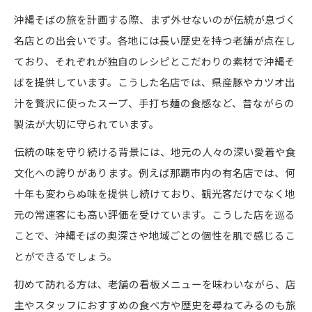
沖縄そば有名店の伝統と進化を感じて
沖縄そばの旅を計画する際、まず外せないのが伝統が息づく
名店との出会いです。各地には長い歴史を持つ老舗が点在し
麺とスープが紡ぐ沖縄そば旅の思い出
ており、それぞれが独自のレシピとこだわりの素材で沖縄そ
沖縄そばの麺とスープが織りなす物語
ばを提供しています。こうした名店では、県産豚やカツオ出
沖縄そばランキング食べログで味巡り
汁を贅沢に使ったスープ、手打ち麺の食感など、昔ながらの
沖縄そば名店で体験する唯一無二の一杯
製法が大切に守られています。
沖縄そば人気店の麺とスープの違い
伝統の味を守り続ける背景には、地元の人々の深い愛着や食
沖縄そば旅で心に残る味を見つける方法
文化への誇りがあります。例えば那覇市内の有名店では、何
食べ歩きで楽しむ沖縄そば体験ガイド
十年も変わらぬ味を提供し続けており、観光客だけでなく地
沖縄そばを食べ歩きで満喫するコツ
元の常連客にも高い評価を受けています。こうした店を巡る
沖縄そば有名店めぐりの楽しみ方ガイド
ことで、沖縄そばの奥深さや地域ごとの個性を肌で感じるこ
沖縄そばランキング2024を参考に巡る旅
とができるでしょう。
沖縄本島で沖縄そば食べ歩きの魅力発見
初めて訪れる方は、老舗の看板メニューを味わいながら、店
沖縄そば地元人気那覇の店を効率良く巡る
主やスタッフにおすすめの食べ方や歴史を尋ねてみるのも旅