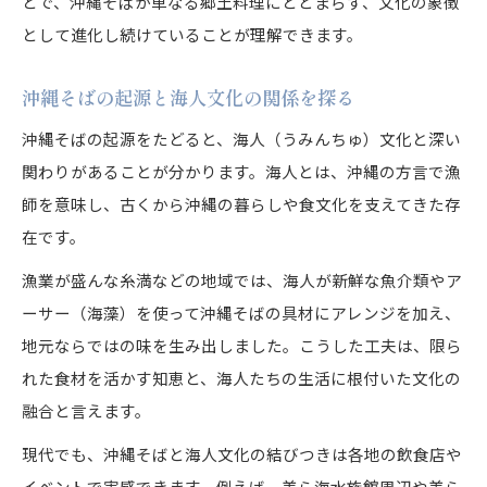
とで、沖縄そばが単なる郷土料理にとどまらず、文化の象徴
として進化し続けていることが理解できます。
沖縄そばの起源と海人文化の関係を探る
沖縄そばの起源をたどると、海人（うみんちゅ）文化と深い
関わりがあることが分かります。海人とは、沖縄の方言で漁
師を意味し、古くから沖縄の暮らしや食文化を支えてきた存
在です。
漁業が盛んな糸満などの地域では、海人が新鮮な魚介類やア
ーサー（海藻）を使って沖縄そばの具材にアレンジを加え、
地元ならではの味を生み出しました。こうした工夫は、限ら
れた食材を活かす知恵と、海人たちの生活に根付いた文化の
融合と言えます。
現代でも、沖縄そばと海人文化の結びつきは各地の飲食店や
イベントで実感できます。例えば、美ら海水族館周辺や美ら