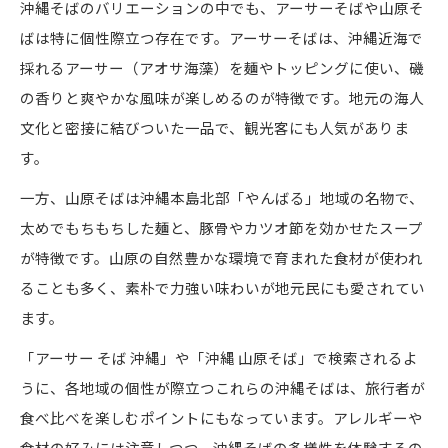
沖縄そばのバリエーションの中でも、アーサーそばや山原そ
ばは特に個性際立つ存在です。アーサーそばは、沖縄近海で
採れるアーサー（アオサ海藻）を麺やトッピングに使い、磯
の香りと爽やかな風味が楽しめるのが特徴です。地元の海人
文化と密接に結びついた一品で、観光客にも人気がありま
す。
一方、山原そばは沖縄本島北部「やんばる」地域の名物で、
太めでもちもちした麺と、豚骨やカツオ節を効かせたスープ
が特徴です。山原の自然豊かな環境で育まれた食材が使われ
ることも多く、素朴で力強い味わいが地元民にも愛されてい
ます。
「アーサー そば 沖縄」や「沖縄 山原そば」で検索されるよ
うに、各地域の個性が際立つこれらの沖縄そばは、旅行者が
食べ比べを楽しむポイントにもなっています。アレルギーや
食材の好みには注意しつつ、沖縄そばの多様性を体験するの