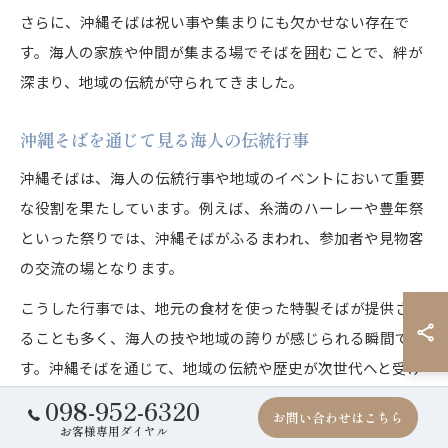
さらに、沖縄そばは祝い事や集まりにも欠かせない存在で
す。海人の家族や仲間が集まる場でそばを囲むことで、絆が
深まり、地域の伝統が守られてきました。
沖縄そばを通じて見る海人の伝統行事
沖縄そばは、海人の伝統行事や地域のイベントにおいて重要
な役割を果たしています。例えば、糸満のハーレーや豊年祭
といった祭りでは、沖縄そばがふるまわれ、参加者や見物客
の交流の場となります。
こうした行事では、地元の食材を使った特製そばが提供され
ることも多く、海人の技や地域の誇りが感じられる瞬間で
す。沖縄そばを通じて、地域の伝統や歴史が次世代へと受け
継がれていく様子が見て取れます。
098-952-6320
お問い合わせはこちら
お客様専用ダイヤル
参加者からは「お祭りの沖縄そばは特別な味がする」「地元