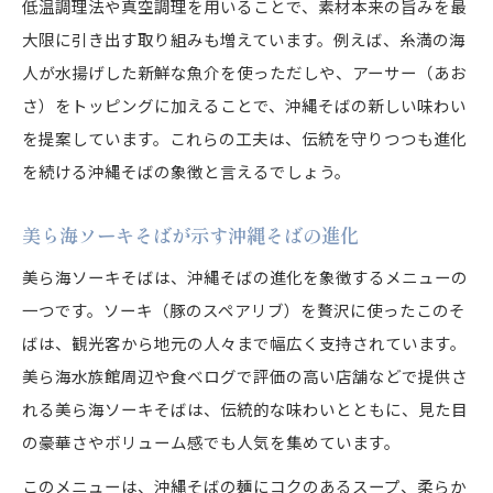
低温調理法や真空調理を用いることで、素材本来の旨みを最
大限に引き出す取り組みも増えています。例えば、糸満の海
人が水揚げした新鮮な魚介を使っただしや、アーサー（あお
さ）をトッピングに加えることで、沖縄そばの新しい味わい
を提案しています。これらの工夫は、伝統を守りつつも進化
を続ける沖縄そばの象徴と言えるでしょう。
美ら海ソーキそばが示す沖縄そばの進化
美ら海ソーキそばは、沖縄そばの進化を象徴するメニューの
一つです。ソーキ（豚のスペアリブ）を贅沢に使ったこのそ
ばは、観光客から地元の人々まで幅広く支持されています。
美ら海水族館周辺や食べログで評価の高い店舗などで提供さ
れる美ら海ソーキそばは、伝統的な味わいとともに、見た目
の豪華さやボリューム感でも人気を集めています。
このメニューは、沖縄そばの麺にコクのあるスープ、柔らか