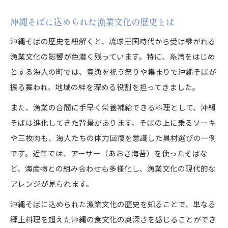
海人の歴史と沖縄そば食文化の繋がり
沖縄そばに込められた漁業文化の歴史とは
海人の歴史が沖縄そばに与えた影響を解説
沖縄そばの歴史を紐解くと、琉球王国時代から受け継がれる
沖縄そばと漁業文化が融合した背景とは
漁業文化の影響が色濃く残っています。特に、糸満をはじめ
沖縄そばが海人の食生活に根差す理由
とする海人の町では、豊漁を祝う祭りや集まりで沖縄そばが
沖縄そばを通じて見る海人の伝統行事
振る舞われ、地域の絆を深める役割を担ってきました。
沖縄そばが育む海人家族の食卓の風景
また、漁業の合間に手早く栄養補給できる料理として、沖縄
沖縄そばを通じて味わう地域文化の豊かさ
そばは進化してきた背景があります。そばの上に乗るソーキ
沖縄そばが伝える地域文化の多様な魅力
や三枚肉も、海人たちの体力回復を意識した具材選びの一例
沖縄そばと美ら海水族館の新しい体験価値
です。近年では、アーサー（あおさ海苔）を使ったそばな
沖縄そばが観光客に与える食文化の印象
ど、海産物との組み合わせも多様化し、漁業文化の現代的な
沖縄そばで巡る地域イベントと交流の場
アレンジが見られます。
沖縄そばが地元民に愛され続ける理由
沖縄そばに込められた漁業文化の歴史を知ることで、単なる
郷土料理を超えた沖縄の食文化の奥深さを感じることができ