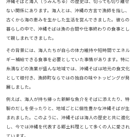
沖縄そばと海人（うみんちゅ）の歴史は、切っても切り離せ
ない関係にあります。海人とは、沖縄の方言で漁師を指し、
古くから海の恵みを生かした生活を営んできました。彼らの
暮らしの中で、沖縄そばは漁の合間や仕事終わりの食事とし
て親しまれてきました。
その背景には、海人たちが自らの体力維持や短時間でエネル
ギー補給できる食事を必要としていた事情があります。特に
糸満などの漁業が盛んな地域では、沖縄そばは地元の食文化
として根付き、漁師町ならではの独自の味やトッピングが発
展しました。
例えば、海人が持ち帰った新鮮な魚介をそばに添えたり、特
製のだしを使ったりと、地域ごとに個性豊かな沖縄そばが生
まれました。このように、沖縄そばは海人の歴史と共に進化
し、今では沖縄を代表する郷土料理として多くの人に愛され
ています。