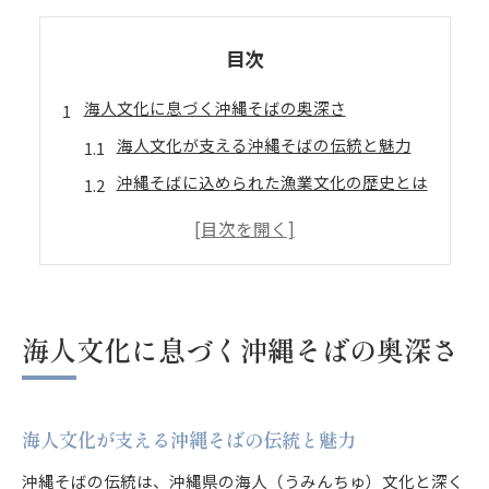
目次
海人文化に息づく沖縄そばの奥深さ
海人文化が支える沖縄そばの伝統と魅力
沖縄そばに込められた漁業文化の歴史とは
沖縄そばが海人の日常に根付いた理由
沖縄そばと方言から知る沖縄の食卓文化
沖縄そばが繋ぐ世代を超えた地域の絆
麺の違いから探る沖縄そばの魅力
海人文化に息づく沖縄そばの奥深さ
自家製麺で楽しむ沖縄そばの奥深い味わい
沖縄そばの麺の特徴と食感の違いを比較
海人文化が支える沖縄そばの伝統と魅力
アーサーそばや山原そばの個性を味わう
沖縄そばに使われる小麦と製法の秘密
沖縄そばの伝統は、沖縄県の海人（うみんちゅ）文化と深く