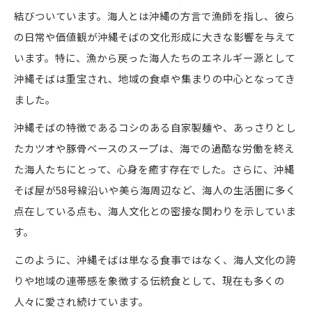
結びついています。海人とは沖縄の方言で漁師を指し、彼ら
沖縄そばと他のB級グルメとの違いとは
の日常や価値観が沖縄そばの文化形成に大きな影響を与えて
沖縄そばが織りなす伝統と現代の融合
います。特に、漁から戻った海人たちのエネルギー源として
沖縄そばが現代グルメと融合する理由
沖縄そばは重宝され、地域の食卓や集まりの中心となってき
沖縄そばの伝統を守る新しい調理法とは
ました。
美ら海ソーキそばが示す沖縄そばの進化
沖縄そばの特徴であるコシのある自家製麺や、あっさりとし
沖縄そばと観光文化の相互作用を探る
たカツオや豚骨ベースのスープは、海での過酷な労働を終え
沖縄そばが作り出す地域イベントの魅力
た海人たちにとって、心身を癒す存在でした。さらに、沖縄
もし沖縄そばを極めたいなら知るべき歴史とは
そば屋が58号線沿いや美ら海周辺など、海人の生活圏に多く
沖縄そばの歴史と進化の過程を紐解く
点在している点も、海人文化との密接な関わりを示していま
沖縄そばの起源と海人文化の関係を探る
す。
沖縄そばとソーキそばの違いを知る意義
このように、沖縄そばは単なる食事ではなく、海人文化の誇
沖縄そばの伝承に込められた想いと背景
りや地域の連帯感を象徴する伝統食として、現在も多くの
人々に愛され続けています。
沖縄そば文化の広がりを支えた人々の物語