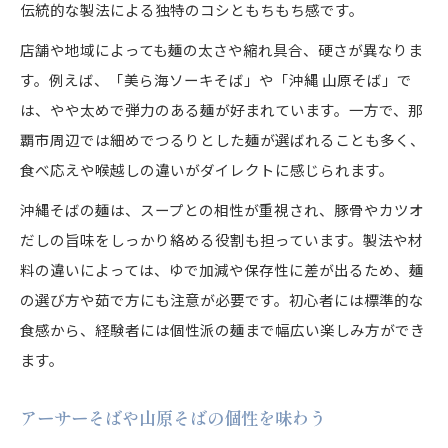
伝統的な製法による独特のコシともちもち感です。
店舗や地域によっても麺の太さや縮れ具合、硬さが異なりま
す。例えば、「美ら海ソーキそば」や「沖縄 山原そば」で
は、やや太めで弾力のある麺が好まれています。一方で、那
覇市周辺では細めでつるりとした麺が選ばれることも多く、
食べ応えや喉越しの違いがダイレクトに感じられます。
沖縄そばの麺は、スープとの相性が重視され、豚骨やカツオ
だしの旨味をしっかり絡める役割も担っています。製法や材
料の違いによっては、ゆで加減や保存性に差が出るため、麺
の選び方や茹で方にも注意が必要です。初心者には標準的な
食感から、経験者には個性派の麺まで幅広い楽しみ方ができ
ます。
アーサーそばや山原そばの個性を味わう